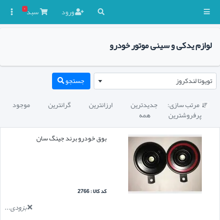
۰
ورود
سبد

لوازم یدکی و سینی موتور خودرو
تویوتا لندکروز
جستجو
مرتب سازی:
جدیدترین
ارزانترین
گرانترین
موجود

پرفروشترین
همه
بوق خودرو برند جینگ سان
کد کالا : 2766
بزودی...