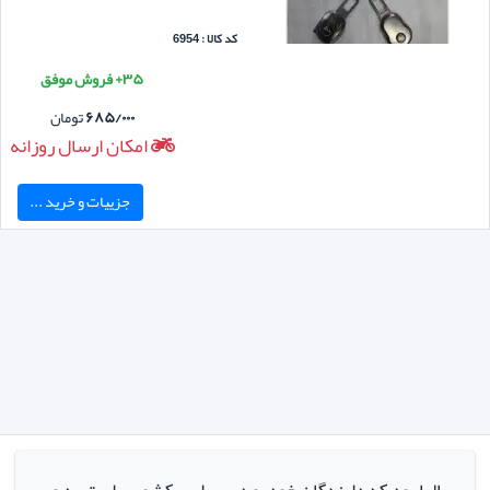
کد کالا : 6954
۳۵+ فروش موفق
۶۸۵/۰۰۰
تومان
امکان ارسال روزانه
جزییات و خرید ...