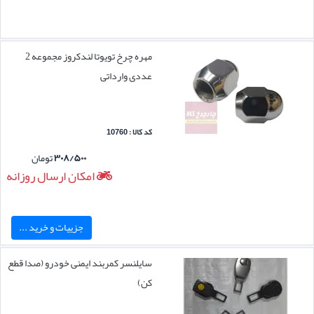
مهره چرخ تویوتا لندکروز مجموعه 2
عددی وارداتی
کد کالا : 10760
۳۰۸/۵۰۰
تومان
امکان ارسال روزانه
جزییات و خرید ...
سایلنسر کمربند ایمنی خودرو (صدا قطع
کن)