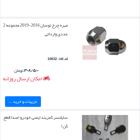
مهره چرخ توسان 2016-2019 مجموعه 2
عددی وارداتی
کد کالا : 10632
۳۰۸/۵۰۰
تومان
امکان ارسال روزانه
جزییات و خرید ...
سایلنسر کمربند ایمنی خودرو (صدا قطع
کن)