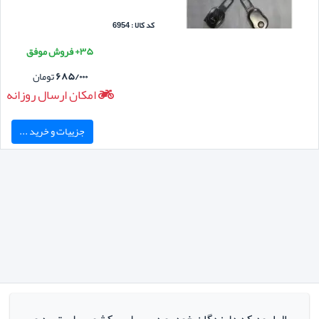
کد کالا : 6954
۳۵+ فروش موفق
۶۸۵/۰۰۰
تومان
امکان ارسال روزانه
جزییات و خرید ...