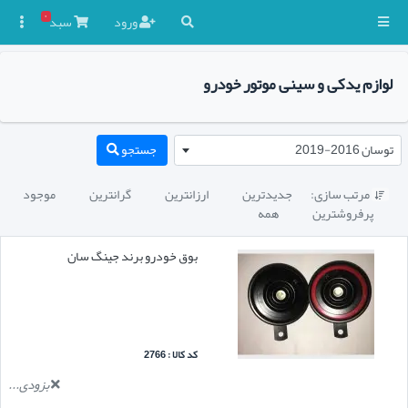
۰
ورود
سبد

لوازم یدکی و سینی موتور خودرو
توسان 2016-2019
جستجو
مرتب سازی:
جدیدترین
ارزانترین
گرانترین
موجود

پرفروشترین
همه
بوق خودرو برند جینگ سان
کد کالا : 2766
بزودی...