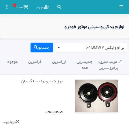
۰
ورود
سبد

لوازم یدکی و سینی موتور خودرو
بی ام و ایکس ۴ x4 BMW
جستجو
مرتب سازی:
جدیدترین
ارزانترین
گرانترین
موجود

پرفروشترین
همه
بوق خودرو برند جینگ سان
کد کالا : 2766
بزودی...