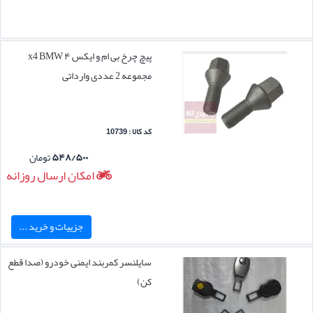
پیچ چرخ بی ام و ایکس ۴ x4 BMW
مجموعه 2 عددی وارداتی
کد کالا : 10739
۵۴۸/۵۰۰
تومان
امکان ارسال روزانه
جزییات و خرید ...
سایلنسر کمربند ایمنی خودرو (صدا قطع
کن)