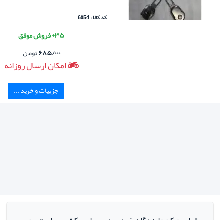
کد کالا : 6954
۳۵+ فروش موفق
۶۸۵/۰۰۰
تومان
امکان ارسال روزانه
جزییات و خرید ...