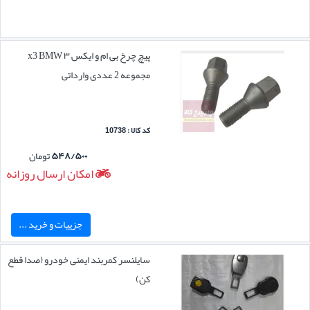
پیچ چرخ بی ام و ایکس ۳ x3 BMW
مجموعه 2 عددی وارداتی
کد کالا : 10738
۵۴۸/۵۰۰
تومان
امکان ارسال روزانه
جزییات و خرید ...
سایلنسر کمربند ایمنی خودرو (صدا قطع
کن)