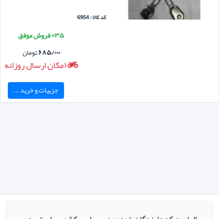
کد کالا : 6954
۳۵+ فروش موفق
۶۸۵/۰۰۰
تومان
امکان ارسال روزانه
جزییات و خرید ...