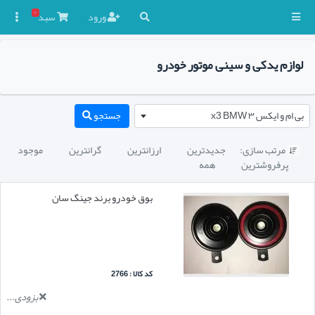
۰
ورود
سبد

لوازم یدکی و سینی موتور خودرو
بی ام و ایکس ۳ x3 BMW
جستجو
مرتب سازی:
جدیدترین
ارزانترین
گرانترین
موجود

پرفروشترین
همه
بوق خودرو برند جینگ سان
کد کالا : 2766
بزودی...