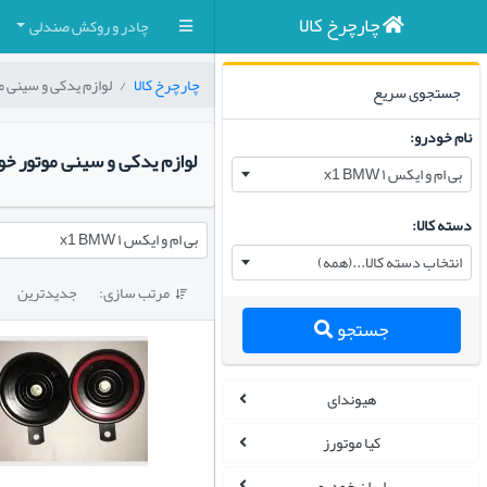
چارچرخ کالا
چادر و روکش صندلی
چارچرخ کالا
لوازم یدکی و سینی م
جستجوی سریع
نام خودرو:
لوازم یدکی و سینی موتور خو
بی ام و ایکس ۱ x1 BMW
دسته کالا:
بی ام و ایکس ۱ x1 BMW
انتخاب دسته کالا...(همه)
مرتب سازی:
جدیدترین

جستجو
هیوندای
کیا موتورز
ایران خودرو