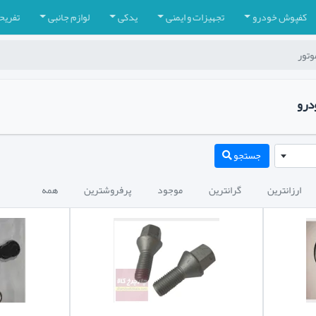
کفپوش خودرو
تجهیزات و ایمنی
یدکی
لوازم جانبی
تفریح
وتور
درو
جستجو
ارزانترین
گرانترین
موجود
پرفروشترین
همه