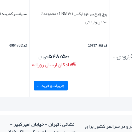
پیچ چرخ بی ام و ایکس ۱ x1 BMW مجموعه 2
سایلنسر کمربند ا
عددی وارداتی
کد کالا : 10737
کد کالا : 6954
بزودی...
۵۴۸/۵۰۰
تومان
امکان ارسال روزانه
جزییات و خرید ...
نشانی : تهران - خیابان امیرکبیر -
درو در سراسر کشور برای
جنب مسجد سراج بزرگ - پلاک ۴۱۵