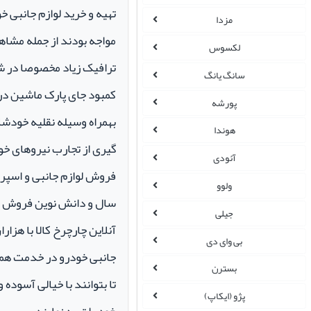
تهیه و خرید لوازم جانبی 
مزدا
مواجه بودند از جمله مشاهد
لکسوس
ترافیک زیاد مخصوصا در ش
سانگ یانگ
کمبود جای پارک ماشین در م
پورشه
بهمراه وسیله نقلیه خودشان 
هوندا
گیری از تجارب نیروهای خود
آئودی
ولوو
سال و دانش نوین فروش ای
جیلی
آنلاین چارچرخ کالا با هزارا
بی وای دی
جانبی خودرو در خدمت همو
بسترن
تا بتوانند با خیالی آسوده 
پژو (ایکاپ)