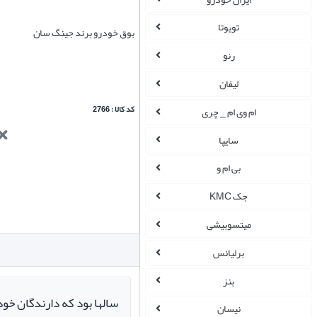
تویوتا
بوق خودرو برند جینگ سان
رنو
لیفان
کد کالا : 2766
ام وی ام _ چری
سایپا
بی ام و
جک KMC
میتسوبیشی
برلیانس
بنز
سالها بود که دارندگان خو
نیسان