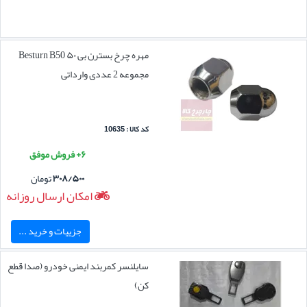
مهره چرخ بسترن بی ۵۰ Besturn B50
مجموعه 2 عددی وارداتی
کد کالا : 10635
۶+ فروش موفق
۳۰۸/۵۰۰
تومان
امکان ارسال روزانه
جزییات و خرید ...
سایلنسر کمربند ایمنی خودرو (صدا قطع
کن)