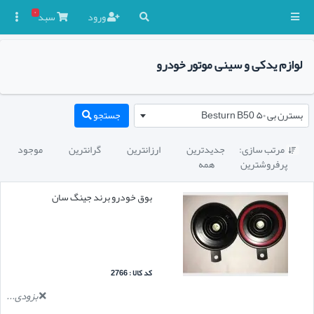
۰
ورود
سبد

لوازم یدکی و سینی موتور خودرو
بسترن بی ۵۰ Besturn B50
جستجو
مرتب سازی:
جدیدترین
ارزانترین
گرانترین
موجود

پرفروشترین
همه
بوق خودرو برند جینگ سان
کد کالا : 2766
بزودی...