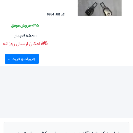
کد کالا : 6954
۳۵+ فروش موفق
۶۸۵/۰۰۰
تومان
امکان ارسال روزانه
جزییات و خرید ...