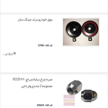
بوق خودرو برند جینگ سان
کد کالا : 2766
بزودی...
مهره چرخ برلیانس اچ ۲۲۰ H220
مجموعه 2 عددی وارداتی
کد کالا : 10624