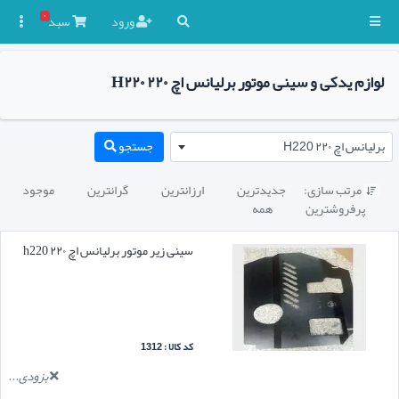
۰
ورود
سبد

لوازم یدکی و سینی موتور برلیانس اچ ۲۲۰ H۲۲۰
برلیانس اچ ۲۲۰ H220
جستجو
مرتب سازی:
جدیدترین
ارزانترین
گرانترین
موجود

پرفروشترین
همه
سینی زیر موتور برلیانس اچ ۲۲۰ h220
کد کالا : 1312
بزودی...