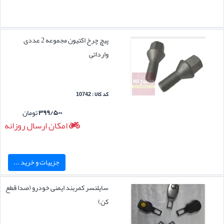
پیچ چرخ اکتیون مجموعه 2 عددی
وارداتی
کد کالا : 10742
۳۹۹/۵۰۰
تومان
امکان ارسال روزانه
جزییات و خرید ...
سایلنسر کمربند ایمنی خودرو (صدا قطع
کن)