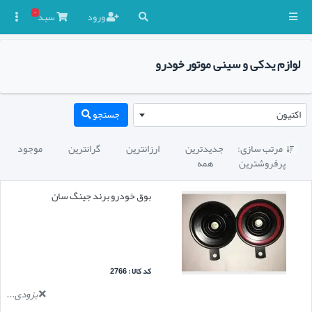
۰
ورود
سبد

لوازم یدکی و سینی موتور خودرو
اکتیون
جستجو
مرتب سازی:
جدیدترین
ارزانترین
گرانترین
موجود

پرفروشترین
همه
بوق خودرو برند جینگ سان
کد کالا : 2766
بزودی...