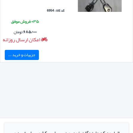
کد کالا : 6954
۳۵+ فروش موفق
۶۸۵/۰۰۰
تومان
امکان ارسال روزانه
جزییات و خرید ...