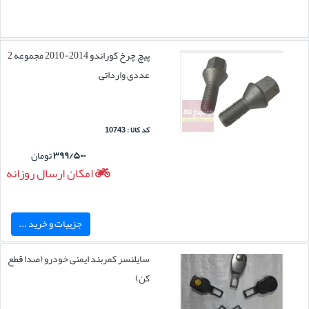
پیچ چرخ کوراندو 2014-2010 مجموعه 2
عددی وارداتی
کد کالا : 10743
۳۹۹/۵۰۰
تومان
امکان ارسال روزانه
جزییات و خرید ...
سایلنسر کمربند ایمنی خودرو (صدا قطع
کن)