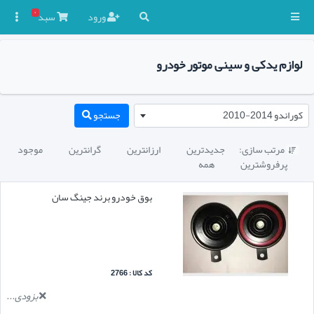
۰
ورود
سبد

لوازم یدکی و سینی موتور خودرو
کوراندو 2014-2010
جستجو
مرتب سازی:
جدیدترین
ارزانترین
گرانترین
موجود

پرفروشترین
همه
بوق خودرو برند جینگ سان
کد کالا : 2766
بزودی...