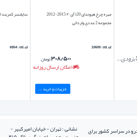
مهره چرخ هیوندای i20 آی ۲۰ 2015-2012
سایلنسر کمربند ا
مجموعه 2 عددی وارداتی
کد کالا : 10609
کد کالا : 6954
بزودی...
۳۰۸/۵۰۰
تومان
امکان ارسال روزانه
جزییات و خرید ...
نشانی : تهران - خیابان امیرکبیر -
درو در سراسر کشور برای
جنب مسجد سراج بزرگ - پلاک ۴۱۵