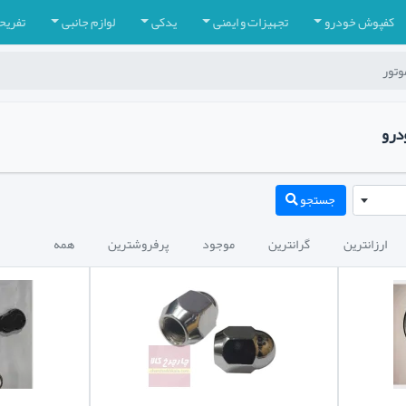
کفپوش خودرو
تجهیزات و ایمنی
یدکی
لوازم جانبی
تفریح
وتور
درو
جستجو
ارزانترین
گرانترین
موجود
پرفروشترین
همه