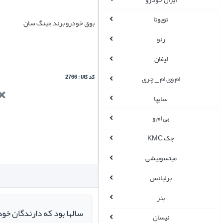
تویوتا
بوق خودرو برند جینگ سان
رنو
لیفان
کد کالا : 2766
ام وی ام _ چری
سایپا
بی ام و
جک KMC
میتسوبیشی
برلیانس
بنز
سالها بود که دارندگان خو
نیسان