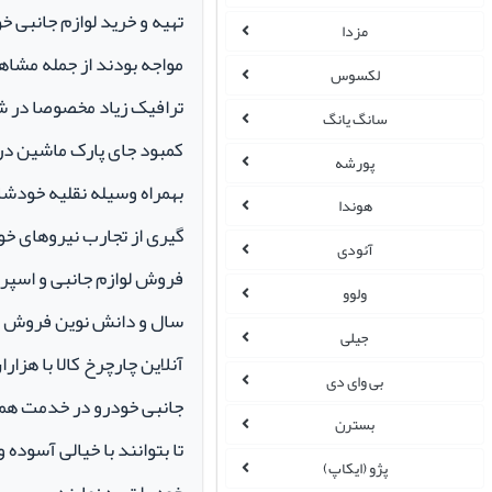
تهیه و خرید لوازم جانبی 
مزدا
مواجه بودند از جمله مشاهد
لکسوس
ترافیک زیاد مخصوصا در ش
سانگ یانگ
کمبود جای پارک ماشین در م
پورشه
بهمراه وسیله نقلیه خودشان 
هوندا
گیری از تجارب نیروهای خود
آئودی
ولوو
سال و دانش نوین فروش ای
جیلی
آنلاین چارچرخ کالا با هزارا
بی وای دی
جانبی خودرو در خدمت همو
بسترن
تا بتوانند با خیالی آسوده 
پژو (ایکاپ)