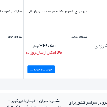
مهره چرخ لکسوس GS مجموعه 2 عددی وارداتی
سایلنسر کمربند ا
کد کالا : 10627
کد کالا : 6954
بزودی...
۳۶۹/۵۰۰
تومان
امکان ارسال روزانه
جزییات و خرید ...
نشانی : تهران - خیابان امیرکبیر -
درو در سراسر کشور برای
جنب مسجد سراج بزرگ - پلاک ۴۱۵