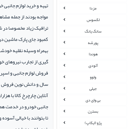
تهیه و خرید لوازم جانبی 
مزدا
مواجه بودند از جمله مشاهد
لکسوس
ترافیک زیاد مخصوصا در ش
سانگ یانگ
کمبود جای پارک ماشین در م
پورشه
بهمراه وسیله نقلیه خودشان 
هوندا
گیری از تجارب نیروهای خود
آئودی
ولوو
سال و دانش نوین فروش ای
جیلی
آنلاین چارچرخ کالا با هزارا
بی وای دی
جانبی خودرو در خدمت همو
بسترن
تا بتوانند با خیالی آسوده 
پژو (ایکاپ)