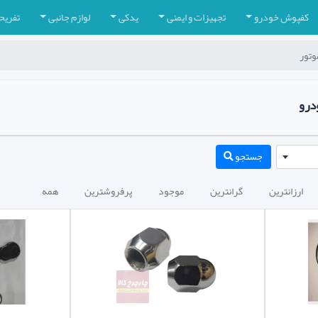
کفپوش خودرو
تجهیزات و ایمنی
یدکی
لوازم جانبی
تفریح
وتور
درو
جستجو
ارزانترین
گرانترین
موجود
پرفروشترین
همه