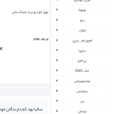
تویوتا
بوق خودرو برند جینگ سان
رنو
لیفان
کد کالا : 2766
ام وی ام _ چری
سایپا
بی ام و
جک KMC
میتسوبیشی
برلیانس
بنز
سالها بود که دارندگان خو
نیسان