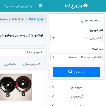
چارچرخ کالا
چادر و روکش صندلی
چارچرخ کالا
لوازم یدکی و سینی م
جستجوی سریع
نام خودرو:
لوازم یدکی و سینی موتور خو
لکسوس GS
دسته کالا:
لکسوس GS
انتخاب دسته کالا...(همه)
مرتب سازی:
جدیدترین

جستجو
هیوندای
کیا موتورز
ایران خودرو