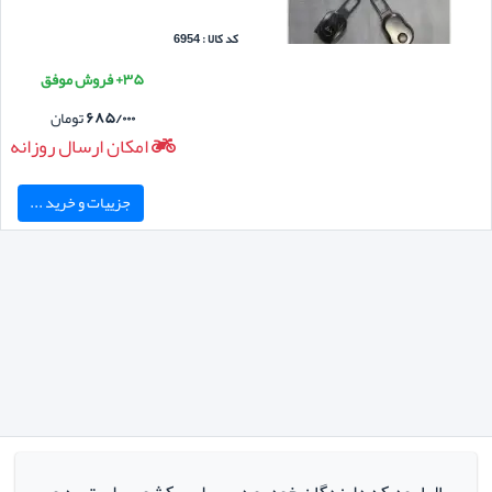
کد کالا : 6954
۳۵+ فروش موفق
۶۸۵/۰۰۰
تومان
امکان ارسال روزانه
جزییات و خرید ...