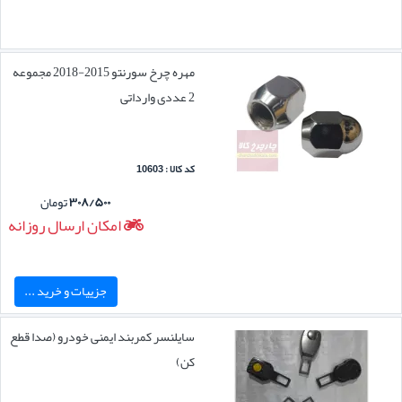
مهره چرخ سورنتو 2015-2018 مجموعه
2 عددی وارداتی
کد کالا : 10603
۳۰۸/۵۰۰
تومان
امکان ارسال روزانه
جزییات و خرید ...
سایلنسر کمربند ایمنی خودرو (صدا قطع
کن)