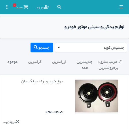
۰
ورود
سبد

لوازم یدکی و سینی موتور خودرو
جنسیس کوپه
جستجو
مرتب سازی:
جدیدترین
ارزانترین
گرانترین
موجود

پرفروشترین
همه
بوق خودرو برند جینگ سان
کد کالا : 2766
بزودی...