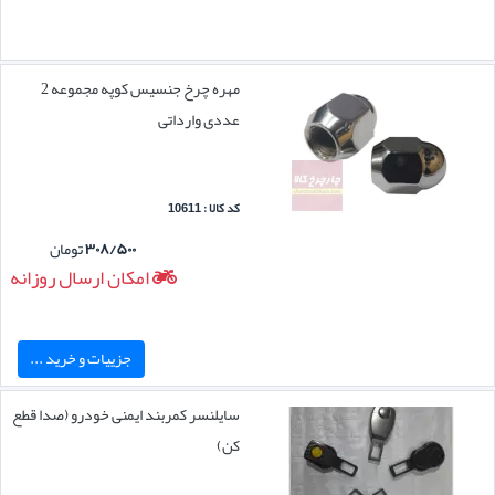
مهره چرخ جنسیس کوپه مجموعه 2
عددی وارداتی
کد کالا : 10611
۳۰۸/۵۰۰
تومان
امکان ارسال روزانه
جزییات و خرید ...
سایلنسر کمربند ایمنی خودرو (صدا قطع
کن)