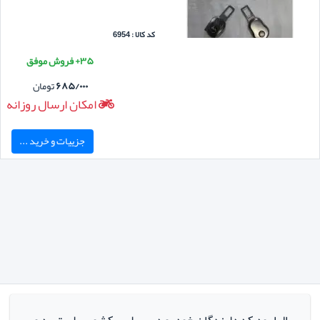
کد کالا : 6954
۳۵+ فروش موفق
۶۸۵/۰۰۰
تومان
امکان ارسال روزانه
جزییات و خرید ...