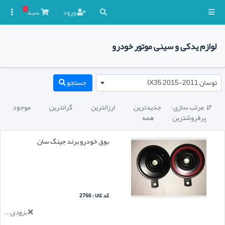
۰
ورود
سبد

لوازم یدکی و سینی موتور خودرو
توسان 2011-2015 IX35
جستجو
مرتب سازی:
جدیدترین
ارزانترین
گرانترین
موجود

پرفروشترین
همه
بوق خودرو برند جینگ سان
کد کالا : 2766
بزودی...