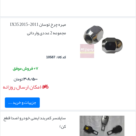
مهره چرخ توسان 2011-2015 IX35
مجموعه 2 عددی وارداتی
کد کالا : 10587
۷+ فروش موفق
۳۰۸/۵۰۰
تومان
امکان ارسال روزانه
جزییات و خرید ...
سایلنسر کمربند ایمنی خودرو (صدا قطع
کن)