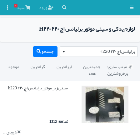
۰
ورود
سبد

لوازم یدکی و سینی موتور برلیانس اچ ۲۲۰ H۲۲۰
برلیانس اچ ۲۲۰ H220
جستجو
مرتب سازی:
جدیدترین
ارزانترین
گرانترین
موجود

پرفروشترین
همه
سینی زیر موتور برلیانس اچ ۲۲۰ h220
کد کالا : 1312
بزودی...