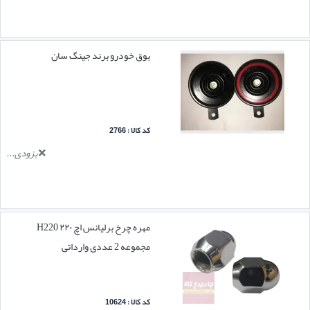
بوق خودرو برند جینگ سان
کد کالا : 2766
بزودی...
مهره چرخ برلیانس اچ ۲۲۰ H220
مجموعه 2 عددی وارداتی
کد کالا : 10624