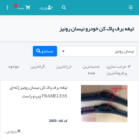
۰
ورود
سبد

تیغه برف پاک کن خودرو نیسان رونیز
نیسان رونیز
جستجو
مرتب سازی:
جدیدترین
ارزانترین
گرانترین
موجود

پرفروشترین
همه
تیغه برف پاک کن نیسان رونیز ژله ای
FRAMELESS چپ و راست
کد کالا : 2920
بزودی...