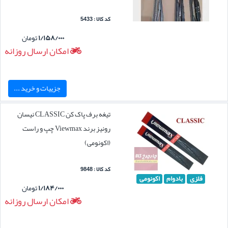
کد کالا : 5433
۱/۱۵۸/۰۰۰
تومان
امکان ارسال روزانه
جزییات و خرید ...
تیغه برف پاک کن CLASSIC نیسان
رونیز برند Viewmax چپ و راست
(اکونومی)
کد کالا : 9848
فلزی
بادوام
اکونومی
۱/۱۸۴/۰۰۰
تومان
امکان ارسال روزانه