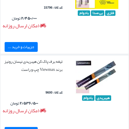
کد کالا : 15796
فلزی
بی صدا
بادوام
۲/۴۵۰/۰۰۰
تومان
امکان ارسال روزانه
جزییات و خرید ...
تیغه برف پاک کن هیبریدی نیسان رونیز
برند Viewmax چپ و راست
کد کالا : 9600
هیبریدی
بادوام
۲/۵۳۶/۵۰۰
تومان
امکان ارسال روزانه