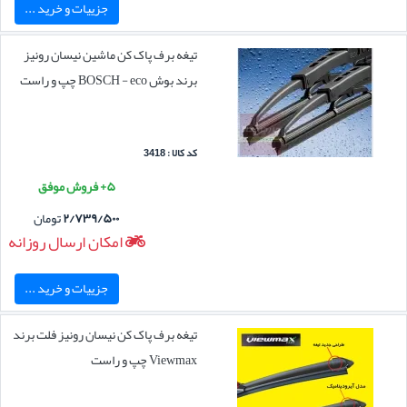
جزییات و خرید ...
تیغه برف پاک کن ماشین نیسان رونیز
برند بوش BOSCH - eco چپ و راست
کد کالا : 3418
۵+ فروش موفق
۲/۷۳۹/۵۰۰
تومان
امکان ارسال روزانه
جزییات و خرید ...
تیغه برف پاک کن نیسان رونیز فلت برند
Viewmax چپ و راست