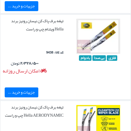
جزییات و خرید ...
تیغه برف پاک کن نیسان رونیز برند
Hella ویتنام چپ و راست
کد کالا : 9438
فلزی
بی صدا
بادوام
۲/۳۲۸/۵۰۰
تومان
امکان ارسال روزانه
جزییات و خرید ...
تیغه برف پاک کن نیسان رونیز برند
Hella AERODYNAMIC چپ و راست