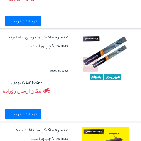
جزییات و خرید ...
تیغه برف پاک کن هیبریدی ساینا برند
Viewmax چپ و راست
کد کالا : 9580
هیبریدی
بادوام
۲/۵۳۶/۵۰۰
تومان
امکان ارسال روزانه
جزییات و خرید ...
تیغه برف پاک کن ساینا فلت برند
Viewmax چپ و راست