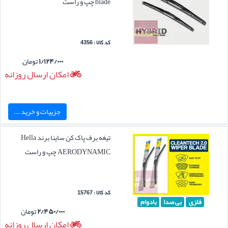
blade چپ و راست
کد کالا : 4356
۱/۱۲۴/۰۰۰
تومان
امکان ارسال روزانه
جزییات و خرید ...
تیغه برف پاک کن ساینا برند Hella
AERODYNAMIC چپ و راست
کد کالا : 15767
فلزی
بی صدا
بادوام
۲/۴۵۰/۰۰۰
تومان
امکان ارسال روزانه