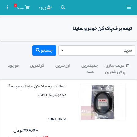
۰
ورود
سبد

تیغه برف پاک کن خودرو ساینا
ساینا
جستجو
مرتب سازی:
جدیدترین
ارزانترین
گرانترین
موجود

پرفروشترین
همه
لاستیک برف پاک کن ساینا مجموعه 2
عددی برند eraser
کد کالا : 5360
۳۶۸/۴۰۰
تومان