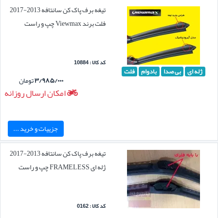
تیغه برف پاک کن سانتافه 2013-2017
فلت برند Viewmax چپ و راست
کد کالا : 10884
ژله ای
بی صدا
بادوام
فلت
۳/۹۸۵/۰۰۰
تومان
امکان ارسال روزانه
جزییات و خرید ...
تیغه برف پاک کن سانتافه 2013-2017
ژله ای FRAMELESS چپ و راست
کد کالا : 0162