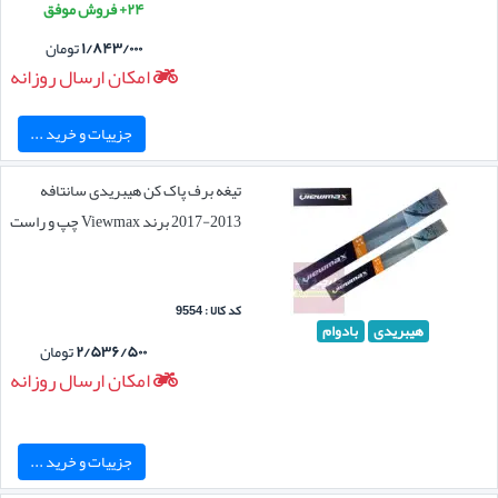
۲۴+ فروش موفق
۱/۸۴۳/۰۰۰
تومان
امکان ارسال روزانه
جزییات و خرید ...
تیغه برف پاک کن هیبریدی سانتافه
2013-2017 برند Viewmax چپ و راست
کد کالا : 9554
هیبریدی
بادوام
۲/۵۳۶/۵۰۰
تومان
امکان ارسال روزانه
جزییات و خرید ...