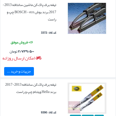
تیغه برف پاک کن ماشین سانتافه 2013-
2017 برند بوش BOSCH - eco چپ و
راست
کد کالا : 3372
۱۶+ فروش موفق
۲/۷۳۹/۵۰۰
تومان
امکان ارسال روزانه
جزییات و خرید ...
تیغه برف پاک کن سانتافه 2013-2017
برند Hella ویتنام چپ و راست
کد کالا : 9390