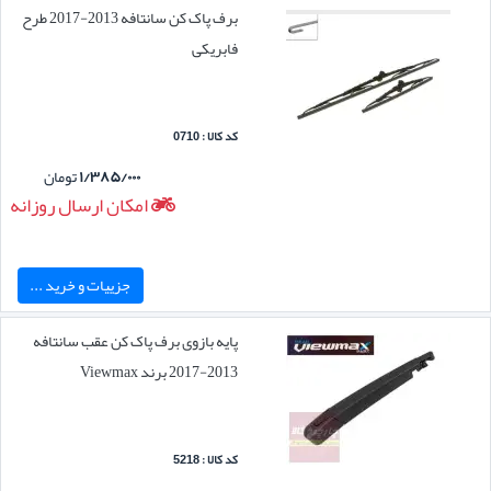
برف پاک کن سانتافه 2013-2017 طرح
فابریکی
کد کالا : 0710
۱/۳۸۵/۰۰۰
تومان
امکان ارسال روزانه
جزییات و خرید ...
پایه بازوی برف پاک کن عقب سانتافه
2013-2017 برند Viewmax
کد کالا : 5218