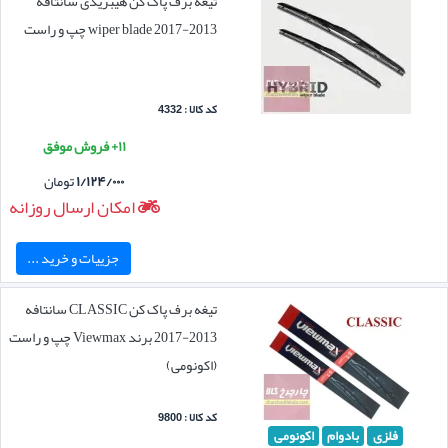
تیغه برف پاک کن هیبریدی سانتافه
2013-2017 wiper blade چپ و راست
کد کالا : 4332
۱۱+ فروش موفق
۱/۱۲۴/۰۰۰
تومان
امکان ارسال روزانه
جزییات و خرید ...
تیغه برف پاک کن CLASSIC سانتافه
2013-2017 برند Viewmax چپ و راست
(اکونومی)
کد کالا : 9800
فلزی
بادوام
اکونومی