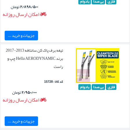
فلزی
بی صدا
بادوام
۲/۸۹۸/۵۰۰
تومان
امکان ارسال روزانه
جزییات و خرید ...
تیغه برف پاک کن سانتافه 2013-2017
برند Hella AERODYNAMIC چپ و
راست
کد کالا : 15728
فلزی
بی صدا
بادوام
۲/۹۵۰/۰۰۰
تومان
امکان ارسال روزانه
جزییات و خرید ...