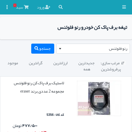
۰
ورود
سبد

تیغه برف پاک کن خودرو رنو فلوئنس
رنو فلوئنس
جستجو
مرتب سازی:
جدیدترین
ارزانترین
گرانترین
موجود

پرفروشترین
همه
لاستیک برف پاک کن رنو فلوئنس
مجموعه 2 عددی برند eraser
کد کالا : 5356
۴۷۷/۵۰۰
تومان