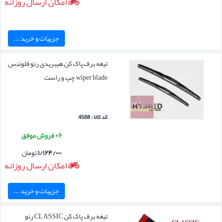
امکان ارسال روزانه
جزییات و خرید ...
تیغه برف پاک کن هیبریدی رنو فلوئنس
wiper blade چپ و راست
کد کالا : 4588
۶+ فروش موفق
۱/۱۲۴/۰۰۰
تومان
امکان ارسال روزانه
جزییات و خرید ...
تیغه برف پاک کن CLASSIC رنو