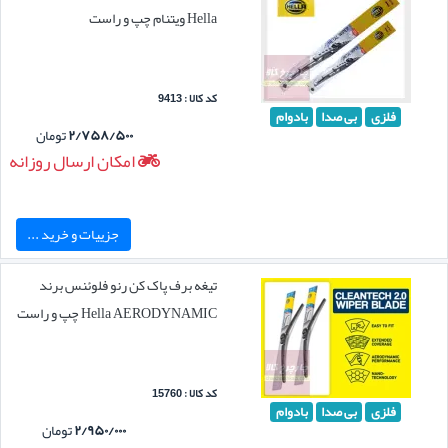
Hella ویتنام چپ و راست
کد کالا : 9413
فلزی
بی صدا
بادوام
۲/۷۵۸/۵۰۰
تومان
امکان ارسال روزانه
جزییات و خرید ...
تیغه برف پاک کن رنو فلوئنس برند
Hella AERODYNAMIC چپ و راست
کد کالا : 15760
فلزی
بی صدا
بادوام
۲/۹۵۰/۰۰۰
تومان