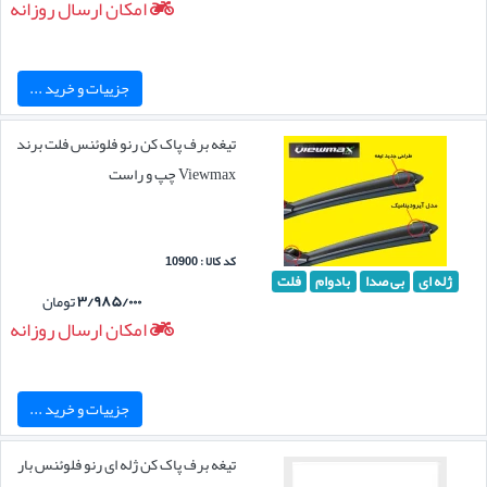
امکان ارسال روزانه
جزییات و خرید ...
تیغه برف پاک کن رنو فلوئنس فلت برند
Viewmax چپ و راست
کد کالا : 10900
ژله ای
بی صدا
بادوام
فلت
۳/۹۸۵/۰۰۰
تومان
امکان ارسال روزانه
جزییات و خرید ...
تیغه برف پاک کن ژله ای رنو فلوئنس بار