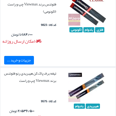
فلوئنس برند Viewmax چپ و راست
(اکونومی)
کد کالا : 9823
فلزی
بادوام
اکونومی
۱/۱۸۴/۰۰۰
تومان
امکان ارسال روزانه
جزییات و خرید ...
تیغه برف پاک کن هیبریدی رنو فلوئنس
برند Viewmax چپ و راست
کد کالا : 9575
هیبریدی
بادوام
۲/۵۳۶/۵۰۰
تومان