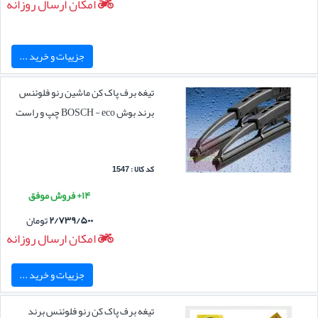
امکان ارسال روزانه
جزییات و خرید ...
تیغه برف پاک کن ماشین رنو فلوئنس
برند بوش BOSCH - eco چپ و راست
کد کالا : 1547
۱۴+ فروش موفق
۲/۷۳۹/۵۰۰
تومان
امکان ارسال روزانه
جزییات و خرید ...
تیغه برف پاک کن رنو فلوئنس برند