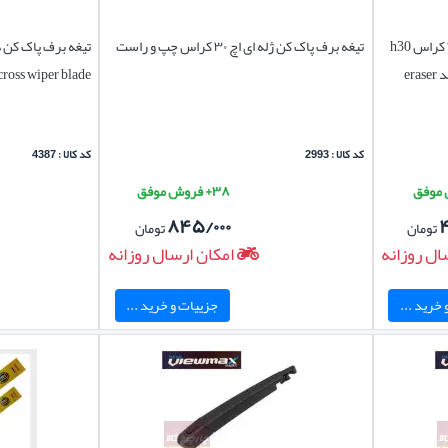
لاستیک برف پاک کن دانگ فنگ اچ ۳۰ کراس h30
تیغه برف پاک کن ژله ای اچ ۳۰ کراس چپ و راست
h30 cross wiper blade چپ
کد کالا : 2993
کد کالا : 4387
۳۸+ فروش موفق
۸۴۵/۰۰۰
تومان
تومان
ال روزانه
امکان ارسال روزانه
خرید ...
جزییات و خرید ...