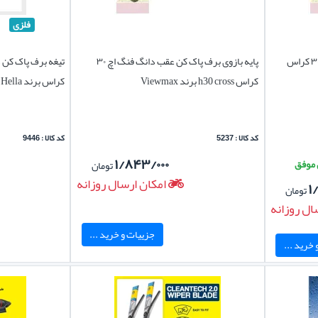
فلزی
تیغه برف پاک کن عقب دانگ فنگ اچ ۳۰ کراس
پایه بازوی برف پاک کن عقب دانگ فنگ اچ ۳۰
کراس h30 cross برند Viewmax
کراس برند Hella ویتنام چپ و راست
کد کالا : 5237
کد کالا : 9446
۱/۸۴۳/۰۰۰
تومان
امکان ارسال روزانه
۱
تومان
ال روزانه
جزییات و خرید ...
خرید ...