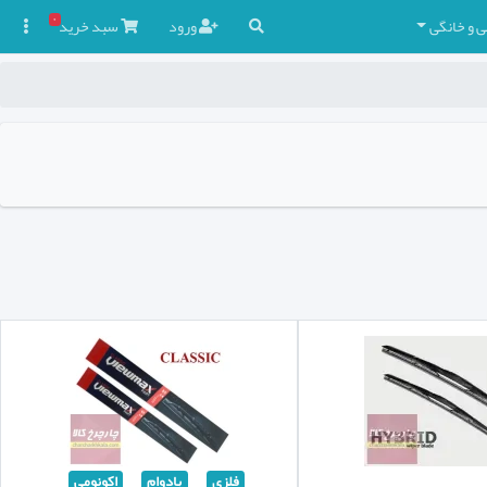
۰
ی و خانگی
ورود
سبد
خرید

فلزی
بادوام
اکونومی