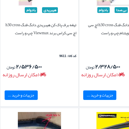
بی صدا
بادوام
هیبریدی
بادوام
تیغه برف پاک کن دانگ فنگ h30 cross اچ سی
تیغه برف پاک کن هیبریدی دانگ فنگ h30 cross
اچ سی کراس برند Viewmax چپ و راست
کد کالا : 9611
۲/۵۳۶/۵۰۰
۲/۳۲۸/۵۰۰
تومان
تومان
امکان ارسال روزانه
امکان ارسال روزانه
جزییات و خرید ...
جزییات و خرید ...