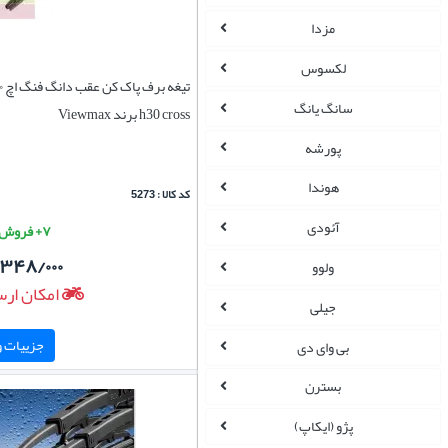
مزدا
لکسوس
سانگ یانگ
h30 cross برند Viewmax
پورشه
هوندا
کد کالا : 5273
آئودی
۷+ فروش موفق
/۳۴۸/۰۰۰
ولوو
امکان ارس
جیلی
جزییات و 
بی وای دی
بسترن
پژو (ایکاپ)