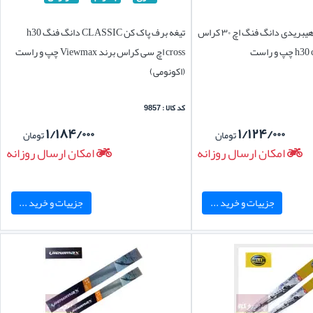
تیغه برف پاک کن هیبریدی دانگ فنگ اچ ۳۰ کراس
تیغه برف پاک کن CLASSIC دانگ فنگ h30
 و راست
cross اچ سی کراس برند Viewmax چپ و راست
(اکونومی)
کد کالا : 9857
۱/۱۸۴/۰۰۰
۱/۱۲۴/۰۰۰
تومان
تومان
امکان ارسال روزانه
امکان ارسال روزانه
جزییات و خرید ...
جزییات و خرید ...