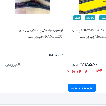
صدا
بادوام
فلت
تیغه برف پاک کن دانگ فنگ h30 cross اچ سی
تیغه برف پاک کن اچ ۳۰ کراس ژله ای
FRAMELESS چپ و راست
کد کالا : 2924
۳/۹۸۵/۰۰۰
بزودی...
تومان
امکان ارسال روزانه
جزییات و خرید ...