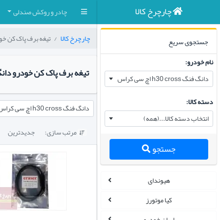
چارچرخ کالا
چادر و روکش صندلی
چارچرخ کالا
تیغه برف پاک کن خو
جستجوی سریع
نام خودرو:
تیغه برف پاک کن خودرو دانگ فنگ h۳۰ cross 
دانگ فنگ h30 cross اچ سی کراس
دسته کالا:
دانگ فنگ h30 cross اچ سی کراس
انتخاب دسته کالا...(همه)
مرتب سازی:
جدیدترین

جستجو
هیوندای
کیا موتورز
ایران خودرو