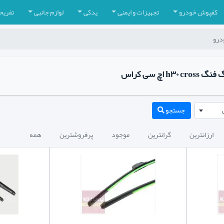
کفپوش خودرو
تجهیزات و ایمنی
یدکی
لوازم جانبی
تفریح
درو
اچ سی کراس
جستجو
ارزانترین
گرانترین
موجود
پرفروشترین
همه