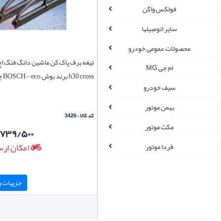
فولکس واگن
سایر اتومبیلها
محصولات عمومی خودرو
ام جی MG
h30 cross برند بوش BOSCH - eco چپ و راست
سیف خودرو
بهمن موتور
کد کالا : 3426
مکث موتور
/۷۳۹/۵۰۰
امکان ارس
فردا موتور
جزییات و 