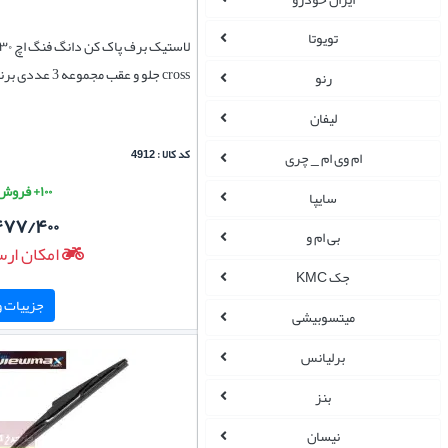
تویوتا
cross جلو و عقب مجموعه 3 عددی برند eraser
رنو
لیفان
کد کالا : 4912
ام وی ام _ چری
۱۰۰+ فروش موفق
سایپا
۴۷۷/۴۰۰
بی ام و
امکان ارس
جک KMC
جزییات و 
میتسوبیشی
برلیانس
بنز
نیسان