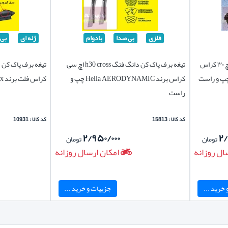
فلزی
بی صدا
بادوام
ژله ای
بی 
تیغه برف پاک کن ماشین دانگ فنگ اچ ۳۰ کراس
تیغه برف پاک کن دانگ فنگ h30 cross اچ سی
کراس برند Hella AERODYNAMIC چپ و
کراس فلت برند Viewmax چپ و راست
راست
کد کالا : 15813
کد کالا : 10931
۲/۹۵۰/۰۰۰
۲
تومان
تومان
ال روزانه
امکان ارسال روزانه
خرید ...
جزییات و خرید ...