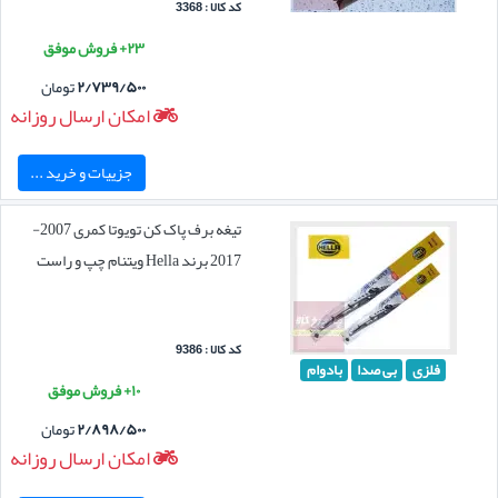
کد کالا : 3368
۲۳+ فروش موفق
۲/۷۳۹/۵۰۰
تومان
امکان ارسال روزانه
جزییات و خرید ...
تیغه برف پاک کن تویوتا کمری 2007-
2017 برند Hella ویتنام چپ و راست
کد کالا : 9386
فلزی
بی صدا
بادوام
۱۰+ فروش موفق
۲/۸۹۸/۵۰۰
تومان
امکان ارسال روزانه