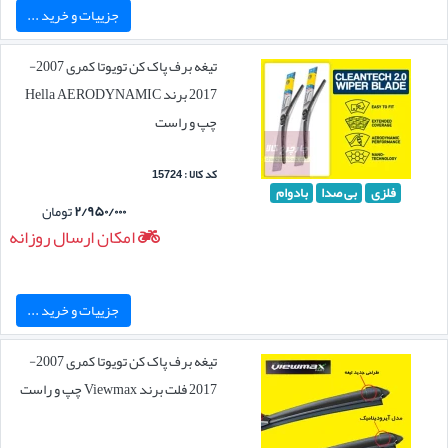
جزییات و خرید ...
تیغه برف پاک کن تویوتا کمری 2007-
2017 برند Hella AERODYNAMIC
چپ و راست
کد کالا : 15724
فلزی
بی صدا
بادوام
۲/۹۵۰/۰۰۰
تومان
امکان ارسال روزانه
جزییات و خرید ...
تیغه برف پاک کن تویوتا کمری 2007-
2017 فلت برند Viewmax چپ و راست