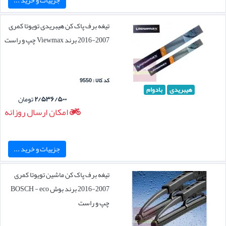
تیغه برف پاک کن هیبریدی تویوتا کمری
2007-2016 برند Viewmax چپ و راست
کد کالا : 9550
هیبریدی
بادوام
۲/۵۳۶/۵۰۰
تومان
امکان ارسال روزانه
جزییات و خرید ...
تیغه برف پاک کن ماشین تویوتا کمری
2007-2016 برند بوش BOSCH - eco
چپ و راست