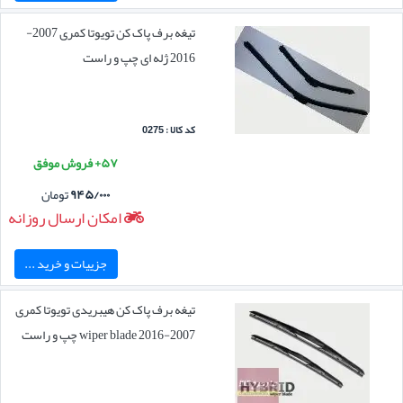
تیغه برف پاک کن تویوتا کمری 2007-
2016 ژله ای چپ و راست
کد کالا : 0275
۵۷+ فروش موفق
۹۴۵/۰۰۰
تومان
امکان ارسال روزانه
جزییات و خرید ...
تیغه برف پاک کن هیبریدی تویوتا کمری
2007-2016 wiper blade چپ و راست