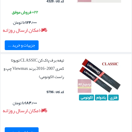
کد کالا : 4328
۲۲+ فروش موفق
۱/۱۲۴/۰۰۰
تومان
امکان ارسال روزانه
جزییات و خرید ...
تیغه برف پاک کن CLASSIC تویوتا
کمری 2007-2016 برند Viewmax چپ و
راست (اکونومی)
کد کالا : 9796
فلزی
بادوام
اکونومی
۱/۱۸۴/۰۰۰
تومان
امکان ارسال روزانه
جزییات و خرید ...