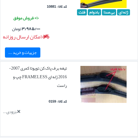
کد کالا : 10881
ژله ای
بی صدا
بادوام
فلت
۱۰+ فروش موفق
۳/۹۸۵/۰۰۰
تومان
امکان ارسال روزانه
جزییات و خرید ...
تیغه برف پاک کن تویوتا کمری 2007-
2016 ژله ای FRAMELESS چپ و
راست
کد کالا : 0159
بزودی...