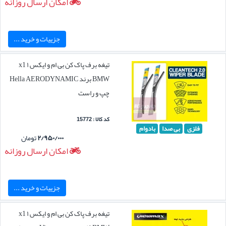
امکان ارسال روزانه
جزییات و خرید ...
تیغه برف پاک کن بی ام و ایکس ۱ x1
BMW برند Hella AERODYNAMIC
چپ و راست
کد کالا : 15772
فلزی
بی صدا
بادوام
۲/۹۵۰/۰۰۰
تومان
امکان ارسال روزانه
جزییات و خرید ...
تیغه برف پاک کن بی ام و ایکس ۱ x1