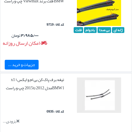
BMW فلت برند Viewmax چپ و راست
کد کالا : 9719
ژله ای
بی صدا
بادوام
فلت
۳/۹۸۵/۰۰۰
تومان
امکان ارسال روزانه
جزییات و خرید ...
تیغه برف پاک کن بی ام و ایکس ۱ x1
BMW lمدل 2012 تا2015 چپ و راست
کد کالا : 0935
بزودی...