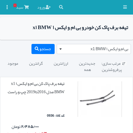
۰
ورود
سبد

تیغه برف پاک کن خودرو بی ام و ایکس ۱ x۱ BMW
بی ام و ایکس ۱ x1 BMW
جستجو
مرتب سازی:
جدیدترین
ارزانترین
گرانترین
موجود

پرفروشترین
همه
تیغه برف پاک کن بی ام و ایکس ۱ x1
BMW مدل 2016تا2019 چپ و راست
کد کالا : 0936
۲/۴۸۵/۰۰۰
تومان