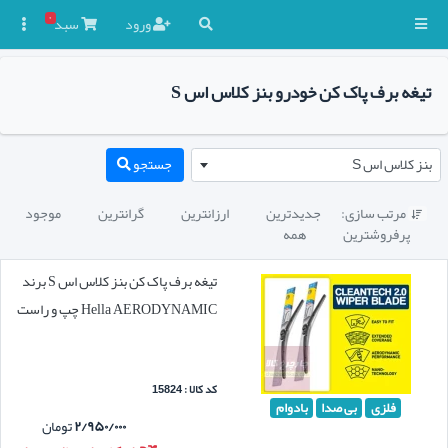
۰
ورود
سبد

تیغه برف پاک کن خودرو بنز کلاس اس S
بنز کلاس اس S
جستجو
مرتب سازی:
جدیدترین
ارزانترین
گرانترین
موجود

پرفروشترین
همه
تیغه برف پاک کن بنز کلاس اس S برند
Hella AERODYNAMIC چپ و راست
کد کالا : 15824
فلزی
بی صدا
بادوام
۲/۹۵۰/۰۰۰
تومان