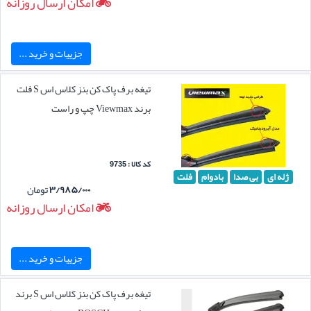
امکان ارسال روزانه
جزییات و خرید ...
تیغه برف پاک کن بنز کلاس اس S فلت
برند Viewmax چپ و راست
کد کالا : 9735
ژله ای
بی صدا
بادوام
فلت
۳/۹۸۵/۰۰۰
تومان
امکان ارسال روزانه
جزییات و خرید ...
تیغه برف پاک کن بنز کلاس اس S برند