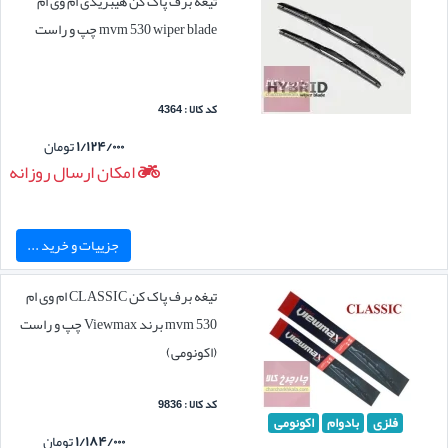
تیغه برف پاک کن هیبریدی ام وی ام
mvm 530 wiper blade چپ و راست
کد کالا : 4364
۱/۱۲۴/۰۰۰
تومان
امکان ارسال روزانه
جزییات و خرید ...
تیغه برف پاک کن CLASSIC ام وی ام
mvm 530 برند Viewmax چپ و راست
(اکونومی)
کد کالا : 9836
فلزی
بادوام
اکونومی
۱/۱۸۴/۰۰۰
تومان