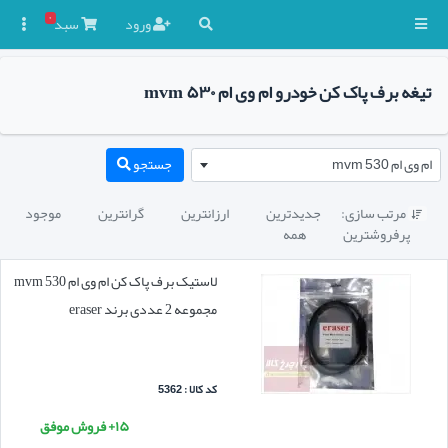
۰
ورود
سبد

تیغه برف پاک کن خودرو ام وی ام mvm ۵۳۰
ام وی ام mvm 530
جستجو
مرتب سازی:
جدیدترین
ارزانترین
گرانترین
موجود

پرفروشترین
همه
لاستیک برف پاک کن ام وی ام mvm 530
مجموعه 2 عددی برند eraser
کد کالا : 5362
۱۵+ فروش موفق