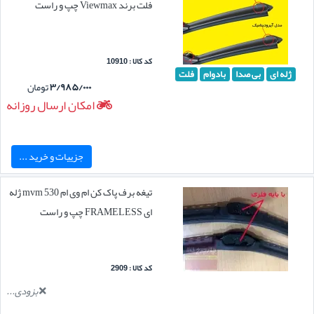
فلت برند Viewmax چپ و راست
کد کالا : 10910
ژله ای
بی صدا
بادوام
فلت
۳/۹۸۵/۰۰۰
تومان
امکان ارسال روزانه
جزییات و خرید ...
تیغه برف پاک کن ام وی ام mvm 530 ژله
ای FRAMELESS چپ و راست
کد کالا : 2909
بزودی...