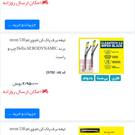
امکان ارسال روزانه
جزییات و خرید ...
تیغه برف پاک کن ام وی ام mvm 530
برند Hella AERODYNAMIC چپ و
راست
کد کالا : 15782
فلزی
بی صدا
بادوام
۲/۹۵۰/۰۰۰
تومان
امکان ارسال روزانه
جزییات و خرید ...
تیغه برف پاک کن ام وی ام mvm 530