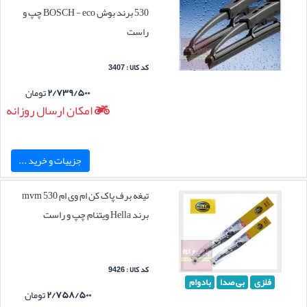
530 برند بوش BOSCH - eco چپ و
راست
کد کالا : 3407
۲/۷۳۹/۵۰۰
تومان
امکان ارسال روزانه
جزییات و خرید ...
تیغه برف پاک کن ام وی ام mvm 530
برند Hella ویتنام چپ و راست
کد کالا : 9426
فلزی
بی صدا
بادوام
۲/۷۵۸/۵۰۰
تومان