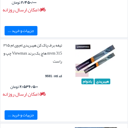
۲/۴۵۰/۰۰۰
تومان
امکان ارسال روزانه
جزییات و خرید ...
تیغه برف پاک کن هیبریدی ام وی ام ۳۱۵
mvm 315 هاچ بک برند Viewmax چپ و
راست
کد کالا : 9591
هیبریدی
بادوام
۲/۵۳۶/۵۰۰
تومان
امکان ارسال روزانه
جزییات و خرید ...