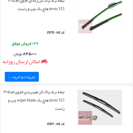
تیغه برف پاک کن ژله ای ام وی ام ۳۱۵
mvm 315 هاچ بک چپ و راست
کد کالا : 2978
۲۷+ فروش موفق
۸۴۵/۰۰۰
تومان
امکان ارسال روزانه
جزییات و خرید ...
تیغه برف پاک کن هیبریدی ام وی ام ۳۱۵
mvm 315 هاچ بک wiper blade چپ و
راست
کد کالا : 4367