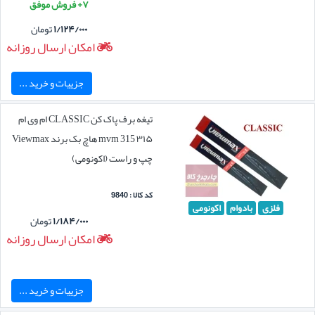
۷+ فروش موفق
۱/۱۲۴/۰۰۰
تومان
امکان ارسال روزانه
جزییات و خرید ...
تیغه برف پاک کن CLASSIC ام وی ام
۳۱۵ mvm 315 هاچ بک برند Viewmax
چپ و راست (اکونومی)
کد کالا : 9840
فلزی
بادوام
اکونومی
۱/۱۸۴/۰۰۰
تومان
امکان ارسال روزانه
جزییات و خرید ...