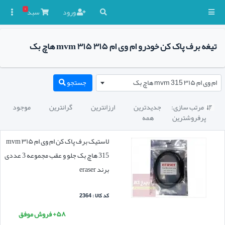
۰
ورود
سبد

تیغه برف پاک کن خودرو ام وی ام ۳۱۵ mvm ۳۱۵ هاچ بک
ام وی ام ۳۱۵ mvm 315 هاچ بک
جستجو
مرتب سازی:
جدیدترین
ارزانترین
گرانترین
موجود

پرفروشترین
همه
لاستیک برف پاک کن ام وی ام ۳۱۵ mvm
315 هاچ بک جلو و عقب مجموعه 3 عددی
برند eraser
کد کالا : 2364
۵۸+ فروش موفق