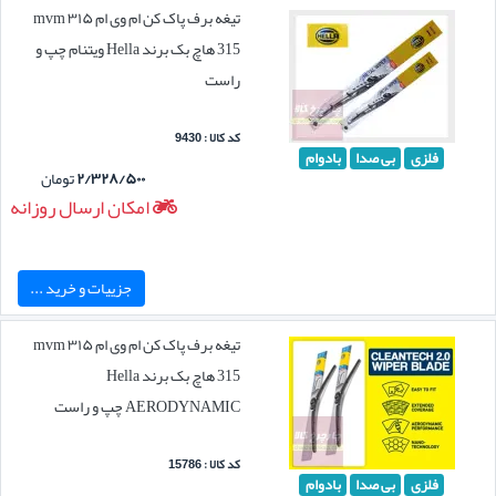
تیغه برف پاک کن ام وی ام ۳۱۵ mvm
315 هاچ بک برند Hella ویتنام چپ و
راست
کد کالا : 9430
فلزی
بی صدا
بادوام
۲/۳۲۸/۵۰۰
تومان
امکان ارسال روزانه
جزییات و خرید ...
تیغه برف پاک کن ام وی ام ۳۱۵ mvm
315 هاچ بک برند Hella
AERODYNAMIC چپ و راست
کد کالا : 15786
فلزی
بی صدا
بادوام