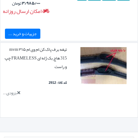
۳/۹۸۵/۰۰۰
تومان
امکان ارسال روزانه
جزییات و خرید ...
تیغه برف پاک کن ام وی ام ۳۱۵ mvm
315 هاچ بک ژله ای FRAMELESS چپ
و راست
کد کالا : 2912
بزودی...