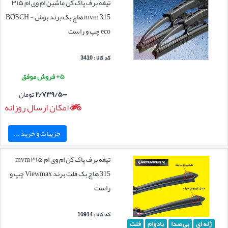
تیغه برف پاک کن ماشین ام وی ام ۳۱۵
mvm 315 هاچ بک برند بوش BOSCH -
eco چپ و راست
کد کالا : 3410
۵+ فروش موفق
۲/۷۳۹/۵۰۰
تومان
امکان ارسال روزانه
جزییات و خرید ...
تیغه برف پاک کن ام وی ام ۳۱۵ mvm
315 هاچ بک فلت برند Viewmax چپ و
راست
کد کالا : 10914
ژله ای
بی صدا
بادوام
فلت