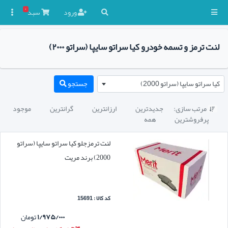
۰
ورود
سبد

لنت ترمز و تسمه خودرو کیا سراتو سایپا (سراتو ۲۰۰۰)
کیا سراتو سایپا (سراتو 2000)
جستجو
مرتب سازی:
جدیدترین
ارزانترین
گرانترین
موجود

پرفروشترین
همه
لنت ترمزجلو کیا سراتو سایپا (سراتو
2000) برند مریت
کد کالا : 15691
۱/۹۷۵/۰۰۰
تومان