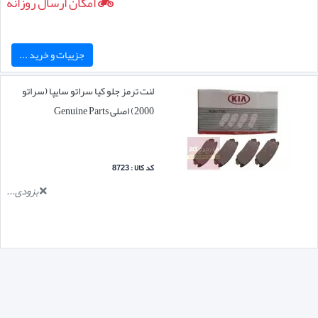
امکان ارسال روزانه
جزییات و خرید ...
لنت ترمز جلو کیا سراتو سایپا (سراتو
2000) اصلی Genuine Parts
کد کالا : 8723
بزودی...