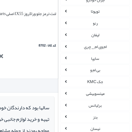
تویوتا
لنت ترمز جلو وراکروز IX55 اصلی Genuine Parts
رنو
لیفان
کد کالا : 8702
ام وی ام _ چری
سایپا
بی ام و
جک KMC
میتسوبیشی
برلیانس
سالها بود که دارندگان خو
بنز
تهیه و خرید لوازم جانبی 
نیسان
مواجه بودند از جمله مشاهد