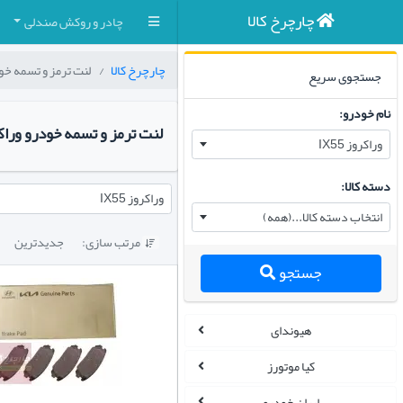
چارچرخ کالا
چادر و روکش صندلی
چارچرخ کالا
لنت ترمز و تسمه خو
جستجوی سریع
نام خودرو:
لنت ترمز و تسمه خودرو وراکروز 
وراکروز IX55
دسته کالا:
وراکروز IX55
انتخاب دسته کالا...(همه)
مرتب سازی:
جدیدترین

جستجو
هیوندای
کیا موتورز
ایران خودرو