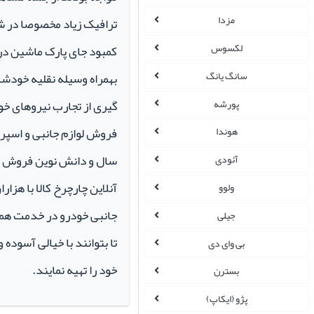
مزدا
ترافیک زیاد مخصوصا در ش
لکسوس
کمبود جای پارک ماشین در م
سانگ یانگ
بهمراه وسیله نقلیه خودشان 
گیری از تجارب نیروهای خود
پورشه
هوندا
سال و دانش نوین فروش ای
آئودی
آنلاین چارچرخ کالا با هزارا
ولوو
جانبی خودرو در خدمت همو
جیلی
تا بتوانند با خیالی آسوده 
بی وای دی
خود را تهیه نمایند.
بسترن
پژو (ایکاپ)