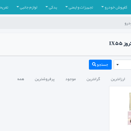
کفپوش خودرو
تجهیزات و ایمنی
یدکی
لوازم جانبی
تفریح
درو
IX۵۵
جستجو
ارزانترین
گرانترین
موجود
پرفروشترین
همه