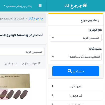
چارچرخ کالا
چادر و روکش صندلی
چارچرخ کالا
لنت ترمز و تسمه خو
جستجوی سریع
نام خودرو:
لنت ترمز و تسمه خودرو جن
جنسیس کوپه
دسته کالا:
جنسیس کوپه
انتخاب دسته کالا...(همه)
مرتب سازی:
جدیدترین

جستجو
هیوندای
کیا موتورز
ایران خودرو