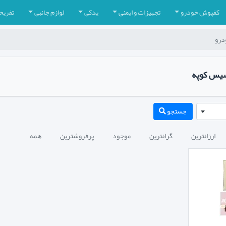
کفپوش خودرو
تجهیزات و ایمنی
یدکی
لوازم جانبی
تفریح
درو
سیس کوپه
جستجو
ارزانترین
گرانترین
موجود
پرفروشترین
همه