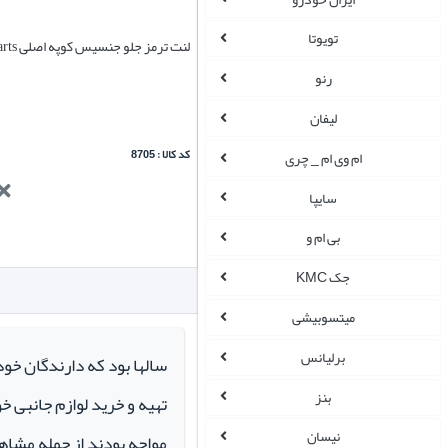
تویوتا
لنت ترمز جلو جنسیس کوپه اصلی Genuine Parts
رنو
لیفان
کد کالا : 8705
ام وی ام _ چری
سایپا
بی ام و
جک KMC
میتسوبیشی
برلیانس
سالها بود که دارندگان خو
بنز
تهیه و خرید لوازم جانبی 
نیسان
مواجه بودند از جمله مشاهد