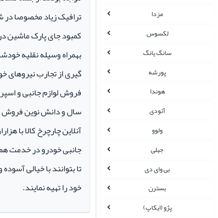
مزدا
ترافیک زیاد مخصوصا در ش
لکسوس
کمبود جای پارک ماشین در م
سانگ یانگ
بهمراه وسیله نقلیه خودشان 
گیری از تجارب نیروهای خود
پورشه
هوندا
سال و دانش نوین فروش ای
آئودی
آنلاین چارچرخ کالا با هزارا
ولوو
جانبی خودرو در خدمت همو
جیلی
تا بتوانند با خیالی آسوده 
بی وای دی
خود را تهیه نمایند.
بسترن
پژو (ایکاپ)