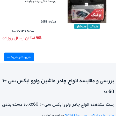
ای ضدخش برند یونیک
کد کالا : 2052
ضدآب
ضدخش
۷/۳۶۵/۰۰۰
تومان
امکان ارسال روزانه
جزییات و خرید ...
بررسی و مقایسه انواع چادر ماشین ولوو ایکس سی ۶۰
xc60
جهت مشاهده انواع چادر ولوو ایکس سی ۶۰ xc60 به دسته بندی
چادر ولوو ایکس سی ۶۰ xc60
مراجعه نمایید.