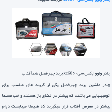
چادر ولوو ایکس سی ۶۰ xc60 برند چهارفصل ضدآفتاب
چادر ماشین برند چهارفصل یکی از گزینه های مناسب برای
اتومبیلهایی می باشند که بیشتر در فضای باز هستند و خب مسلما
بیشتر در معرض آفتاب قرار میگیرند که طبیعتا میبایست دوام