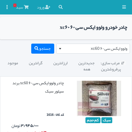
۰
ورود
سبد

چادر خودرو ولوو ایکس سی ۶۰ xc۶۰
ولوو ایکس سی ۶۰ xc60
جستجو
مرتب سازی:
جدیدترین
ارزانترین
گرانترین
موجود

پرفروشترین
همه
چادر ولوو ایکس سی ۶۰ xc60 برند
سیلور سبک
کد کالا : 1616
سبک
کم حجم
۳/۹۴۵/۰۰۰
تومان