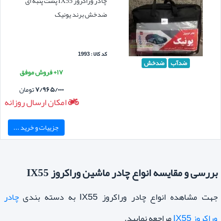
چادر وراکروز IX55 پشت پنبه ای
ضدخش برند یونیک
کد کالا : 1993
ضدآب
ضدخش
۱۷+ فروش موفق
۷/۹۶۵/۰۰۰
تومان
امکان ارسال روزانه
جزییات و خرید ...
بررسی و مقایسه انواع چادر ماشین وراکروز IX55
جهت مشاهده انواع چادر وراکروز IX55 به دسته بندی
چادر
وراکروز IX55
مراجعه نمایید.