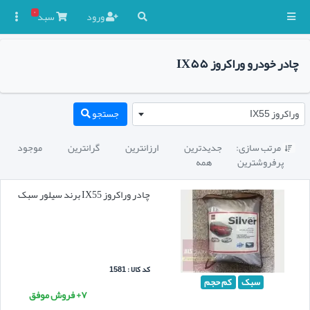
۰
ورود
سبد

چادر خودرو وراکروز IX۵۵
وراکروز IX55
جستجو
مرتب سازی:
جدیدترین
ارزانترین
گرانترین
موجود

پرفروشترین
همه
چادر وراکروز IX55 برند سیلور سبک
کد کالا : 1581
سبک
کم حجم
۷+ فروش موفق