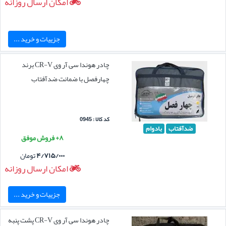
امکان ارسال روزانه
جزییات و خرید ...
چادر هوندا سی آر وی CR-V برند
چهارفصل با ضمانت ضدآفتاب
کد کالا : 0945
ضدآفتاب
بادوام
۸+ فروش موفق
۴/۷۱۵/۰۰۰
تومان
امکان ارسال روزانه
جزییات و خرید ...
چادر هوندا سی آر وی CR-V پشت پنبه