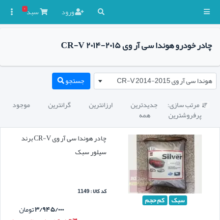
۰
ورود
سبد

چادر خودرو هوندا سی آر وی CR-V ۲۰۱۴-۲۰۱۵
هوندا سی آر وی CR-V 2014-2015
جستجو
مرتب سازی:
جدیدترین
ارزانترین
گرانترین
موجود

پرفروشترین
همه
چادر هوندا سی آر وی CR-V برند
سیلور سبک
کد کالا : 1149
سبک
کم حجم
۳/۹۴۵/۰۰۰
تومان