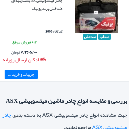
چادر میتسوبیشی asx پشت پنبه ای
ضدخش برند یونیک
کد کالا : 2006
ضدآب
ضدخش
۱۲+ فروش موفق
۷/۲۶۵/۰۰۰
تومان
امکان ارسال روزانه
جزییات و خرید ...
بررسی و مقایسه انواع چادر ماشین میتسوبیشی ASX
جهت مشاهده انواع چادر میتسوبیشی ASX به دسته بندی
چادر
میتسوبیشی ASX
مراجعه نمایید.