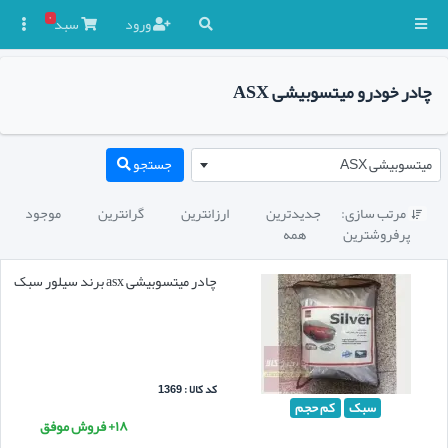
۰
ورود
سبد

چادر خودرو میتسوبیشی ASX
میتسوبیشی ASX
جستجو
مرتب سازی:
جدیدترین
ارزانترین
گرانترین
موجود

پرفروشترین
همه
چادر میتسوبیشی asx برند سیلور سبک
کد کالا : 1369
سبک
کم حجم
۱۸+ فروش موفق