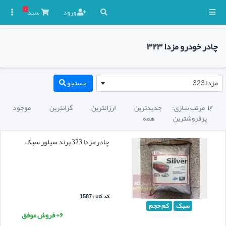
۰
ورود
سبد

چادر خودرو مزدا ۳۲۳
مزدا 323
جستجو
مرتب سازی:
جدیدترین
ارزانترین
گرانترین
موجود

پرفروشترین
همه
چادر مزدا 323 برند سیلور سبک
کد کالا : 1587
سبک
کم حجم
۶+ فروش موفق