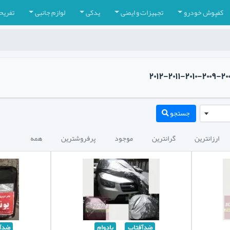
کفپوش خودرو
تجهیزات و ایمنی
یدکی
لوازم جانبی
تفریح
جستجو
ارزانترین
گرانترین
موجود
پرفروشترین
همه
ضدآفتاب
بادوام
ضدآ