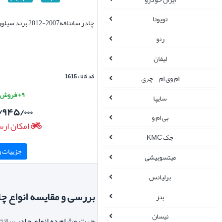
تویوتا
چادر سانتافه2007-2012 برند سیلور سبک
رنو
لیفان
کد کالا : 1615
ام وی ام _ چری
۹+ فروش موفق
سایپا
/۹۴۵/۰۰۰
بی ام و
امکان ارس
جک KMC
جزییات و 
میتسوبیشی
برلیانس
بررسی و مقایسه انواع چادر م
بنز
نیسان
جهت مشاهده انواع چادر سانتافه2007-2012 به دسته