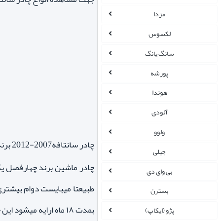
مزدا
لکسوس
سانگ یانگ
پورشه
هوندا
آئودی
ولوو
چادر سانتافه2007-2012 برند چهارفصل ضدآفتاب
جیلی
چادر ماشین برند چهارفصل یک
بی وای دی
طبیعتا میبایست دوام بیشتری
بسترن
بمدت ۱۸ ماه ارایه میشود این چادر دارای لایه پشت کار پارچه ای مانند می باشد که به رنگ بدنه خودرو نچسبد.
پژو (ایکاپ)