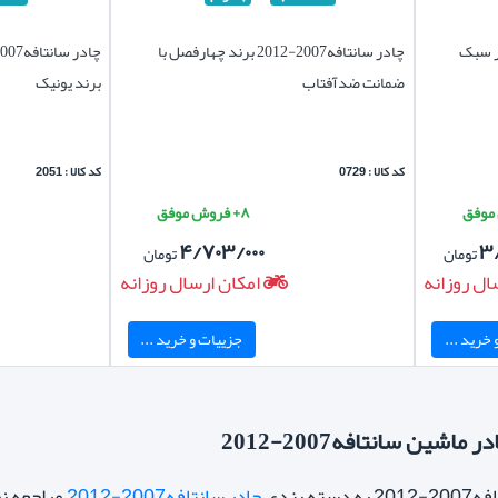
چادر سانتافه2007-2012 برند چهارفصل با
ضمانت ضدآفتاب
برند یونیک
کد کالا : 0729
کد کالا : 2051
۸+ فروش موفق
۴/۷۰۳/۰۰۰
۳
تومان
تومان
ال روزانه
امکان ارسال روزانه
خرید ...
جزییات و خرید ...
اشین سانتافه2007-2012
 بندی
چادر سانتافه2007-2012
مراجعه نم