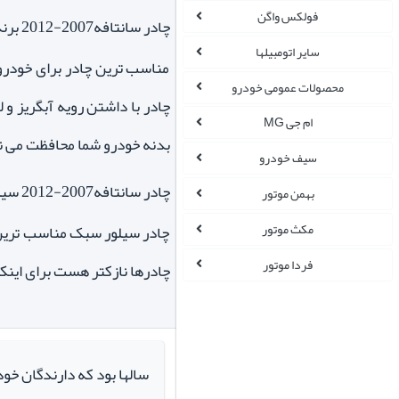
فولکس واگن
چادر سانتافه2007-2012 برند یونیک پشت پنبه ای ضدخش
سایر اتومبیلها
مناسب ترین چادر برای خودروه
محصولات عمومی خودرو
چادر با داشتن رویه آبگریز و
ام جی MG
بدنه خودرو شما محافظت می نم
سیف خودرو
چادر سانتافه2007-2012 سیلور سبک
بهمن موتور
مکث موتور
چادر سیلور سبک مناسب ترین 
فردا موتور
چادرها نازکتر هست برای اینک
سالها بود که دارندگان خو