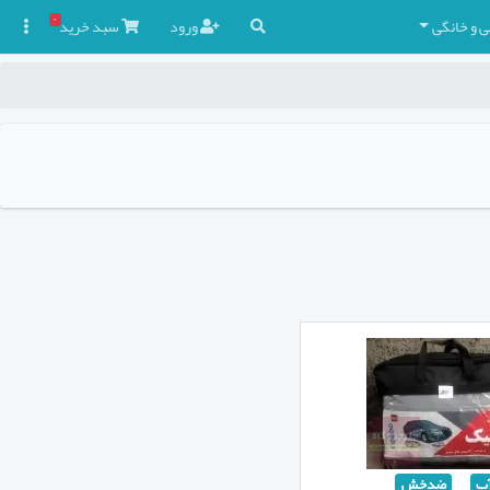
۰
ی و خانگی
ورود
سبد
خرید

ب
ضدخش