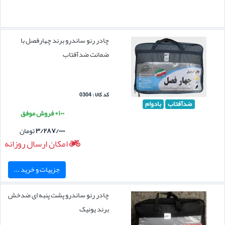
چادر رنو ساندرو برند چهارفصل با
ضمانت ضدآفتاب
کد کالا : 0304
ضدآفتاب
بادوام
۱۰۰+ فروش موفق
۳/۲۸۷/۰۰۰
تومان
امکان ارسال روزانه
جزییات و خرید ...
چادر رنو ساندرو پشت پنبه ای ضدخش
برند یونیک