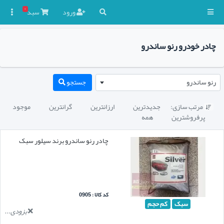
۰
ورود
سبد

چادر خودرو رنو ساندرو
رنو ساندرو
جستجو
مرتب سازی:
جدیدترین
ارزانترین
گرانترین
موجود

پرفروشترین
همه
چادر رنو ساندرو برند سیلور سبک
کد کالا : 0905
سبک
کم حجم
بزودی...