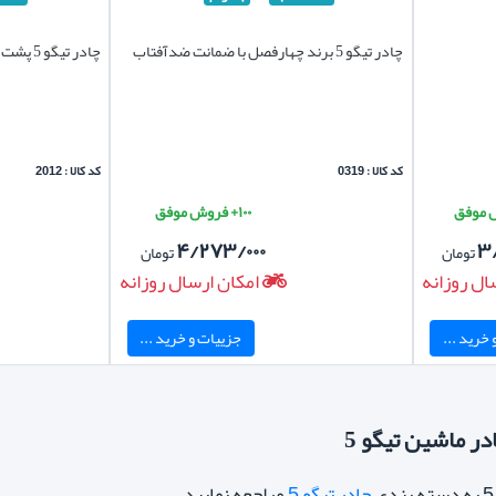
چادر تیگو 5 برند چهارفصل با ضمانت ضدآفتاب
چادر تیگو 5 پشت پنبه ای ضدخش برند یونیک
کد کالا : 0319
کد کالا : 2012
۱۰۰+ فروش موفق
۴/۲۷۳/۰۰۰
۳
تومان
تومان
ال روزانه
امکان ارسال روزانه
خرید ...
جزییات و خرید ...
در ماشین تیگو 5
چادر تیگو 5
مراجعه نمایید.