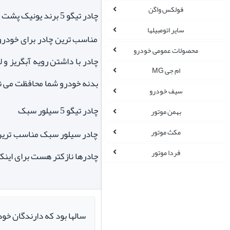
فولکس واگن
چادر تیگو 5 برند یونیک پشت پنبه ای ضدخش
سایر اتومبیلها
مناسب ترین چادر برای خودروه
محصولات عمومی خودرو
چادر با داشتن رویه آبگریز و
ام جی MG
بدنه خودرو شما محافظت می نم
سیف خودرو
چادر تیگو 5 سیلور سبک
بهمن موتور
مکث موتور
چادر سیلور سبک مناسب ترین 
فردا موتور
چادرها نازکتر هست برای اینک
سالها بود که دارندگان خو