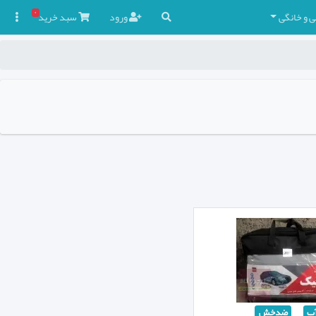
۰
ی و خانگی
ورود
سبد
خرید

ب
ضدخش