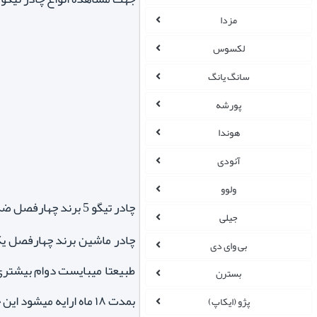
مزدا
لکسوس
سانگ یانگ
پورشه
هوندا
آئودی
ولوو
چادر تیگو 5 برند چهارفصل ضدآفتاب
جیلی
چادر ماشین برند چهارفصل یک
بی وای دی
طبیعتا میبایست دوام بیشتری
بسترن
بمدت ۱۸ ماه ارایه میشود این چادر دارای لایه پشت کار پارچه ای مانند می باشد که به رنگ بدنه خودرو نچسبد.
پژو (ایکاپ)