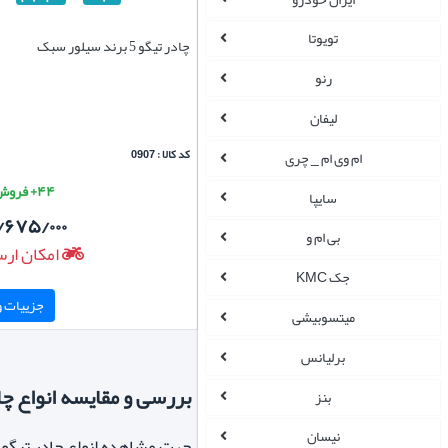
تویوتا
چادر تیگو 5 برند سیلور سبک
رنو
لیفان
کد کالا : 0907
ام وی ام _ چری
۴۴+ فروش موفق
سایپا
/۶۷۵/۰۰۰
بی ام و
امکان ارس
جک KMC
جزییات و 
میتسوبیشی
برلیانس
بررسی و مقایسه انواع چا
بنز
نیسان
جهت مشاهده انواع چادر تیگو 5 به دسته بندی