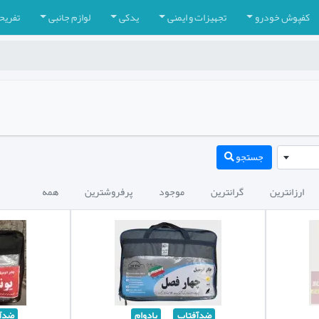
کفپوش خودرو
تجهیزات و ایمنی
یدکی
لوازم جانبی
تفریح
جستجو
ارزانترین
گرانترین
موجود
پرفروشترین
همه
ضدآفتاب
بادوام
ضدآ