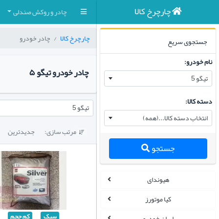
چارچرخ کالا
چادر و روکش صندلی
چارچرخ کالا
چادر خودرو
جستجوی سریع
نام خودرو:
چادر خودرو تیگو ۵
تیگو 5
دسته کالا:
تیگو 5
انتخاب دسته کالا...(همه)
مرتب سازی:
جدیدترین

جستجو
هیوندای
کیا موتورز
سبک
کم حجم
ایران خودرو