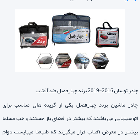
چادر توسان 2016-2019 برند چهارفصل ضدآفتاب
چادر ماشین برند چهارفصل یکی از گزینه های مناسب برای
اتومبیلهایی می باشند که بیشتر در فضای باز هستند و خب مسلما
بیشتر در معرض آفتاب قرار میگیرند که طبیعتا میبایست دوام