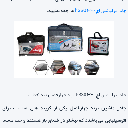
چادر برلیانس اچ ۳۳۰ h330
مراجعه نمایید.
چادر برلیانس اچ ۳۳۰ h330 برند چهارفصل ضدآفتاب
چادر ماشین برند چهارفصل یکی از گزینه های مناسب برای
اتومبیلهایی می باشند که بیشتر در فضای باز هستند و خب مسلما