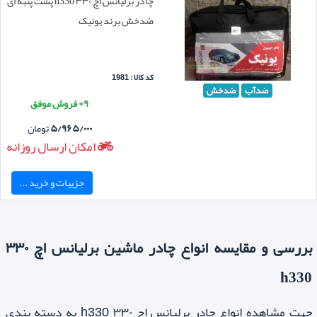
چادر برلیانس اچ ۳۳۰ h330 پشت پنبه ای
ضدخش برند یونیک
کد کالا : 1981
ضدآب
ضدخش
۹+ فروش موفق
۵/۹۶۵/۰۰۰
تومان
امکان ارسال روزانه
جزییات و خرید ...
بررسی و مقایسه انواع چادر ماشین برلیانس اچ ۳۳۰
h330
جهت مشاهده انواع چادر برلیانس اچ ۳۳۰ h330 به دسته بندی