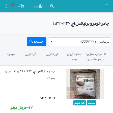
۰
ورود
سبد

چادر خودرو برلیانس اچ ۳۳۰ h۳۳۰
برلیانس اچ ۳۳۰ h330
جستجو
مرتب سازی:
جدیدترین
ارزانترین
گرانترین
موجود

پرفروشترین
همه
چادر برلیانس اچ ۳۳۰ h330 برند سیلور
سبک
کد کالا : 0457
سبک
کم حجم
۲۷+ فروش موفق