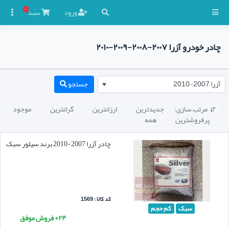
۰
ورود
سبد

چادر خودرو آزرا ۲۰۰۷-۲۰۰۸-۲۰۰۹-۲۰۱۰
آزرا 2007-2010
جستجو
مرتب سازی:
جدیدترین
ارزانترین
گرانترین
موجود

پرفروشترین
همه
چادر آزرا 2007-2010 برند سیلور سبک
کد کالا : 1569
سبک
کم حجم
۲۴+ فروش موفق