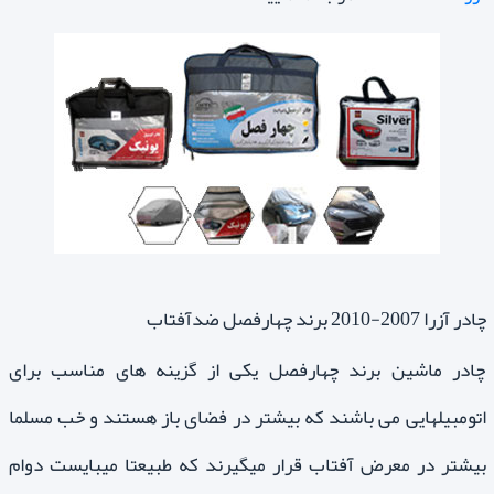
چادر آزرا 2007-2010 برند چهارفصل ضدآفتاب
چادر ماشین برند چهارفصل یکی از گزینه های مناسب برای
اتومبیلهایی می باشند که بیشتر در فضای باز هستند و خب مسلما
بیشتر در معرض آفتاب قرار میگیرند که طبیعتا میبایست دوام