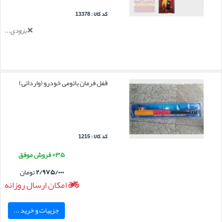
کد کالا : 13378
بزودی...
قفل فرمان باتومی خودرو (وارداتی)
کد کالا : 1215
۳۵+ فروش موفق
۲/۹۷۵/۰۰۰
تومان
امکان ارسال روزانه
جزییات و خرید ...