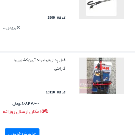
کد کالا : 2809
بزودی...
قفل پدال تیبا برند آرین کشویی با
گارانتی
کد کالا : 10110
۱/۸۴۷/۰۰۰
تومان
امکان ارسال روزانه
جزییات و خرید ...