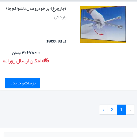
آچارچرخ4 پر خودرو مدل تاشو(کم جا)
وارداتی
کد کالا : 15033
۳/۶۷۸/۰۰۰
تومان
امکان ارسال روزانه
جزییات و خرید ...
›
2
1
‹