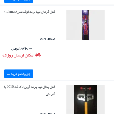
قفل فرمان تیبا برند لوک مس(lokmas)
کد کالا : 2571
۱/۸۹۰/۰۰۰
تومان
امکان ارسال روزانه
جزییات و خرید ...
قفل پدال تیبا برند آرین لاک کد 2010 با
گارانتی