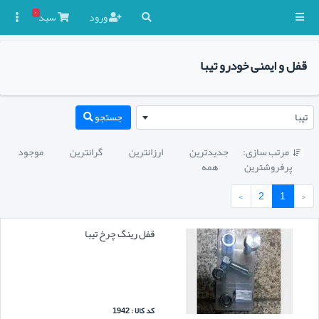
۰
ورود
سبد

قفل و ایمنی خودرو تیبا
تیبا
جستجو
مرتب سازی:
جدیدترین
ارزانترین
گرانترین
موجود

پرفروشترین
همه
›
2
1
‹
قفل رینگ چرخ تیبا
کد کالا : 1942