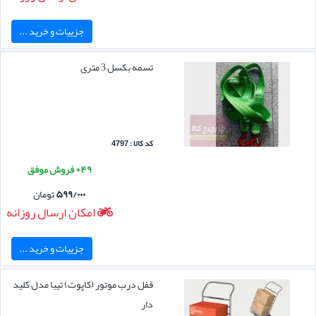
جزییات و خرید ...
تسمه بکسل 3 متری
کد کالا : 4797
۴۹+ فروش موفق
۵۹۹/۰۰۰
تومان
امکان ارسال روزانه
جزییات و خرید ...
قفل درب موتور (کاپوت) تیبا مدل کلید
دار