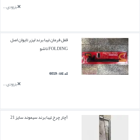
بزودی...
قفل فرمان تیبا برند لیزر تایوان اصل
FOLDING تاشو
کد کالا : 6019
بزودی...
آچار چرخ تیبا برند سیموند سایز 21