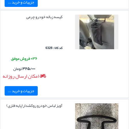
جزییات و خرید ...
کیسه زباله خودرو چرمی
کد کالا : 6328
۳۶+ فروش موفق
۳۲۵/۰۰۰
تومان
امکان ارسال روزانه
جزییات و خرید ...
آویز لباس خودرو روکشدار(پایه فلزی)