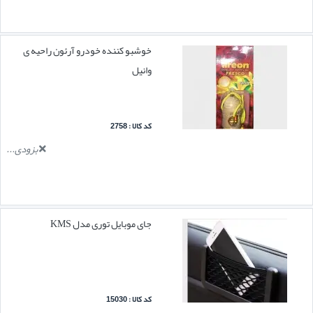
خوشبو کننده خودرو آرئون راحیه ی
وانیل
کد کالا : 2758
بزودی...
جای موبایل توری مدل KMS
کد کالا : 15030