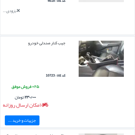
کد کالا : 4618
بزودی...
جیب کنار صندلی خودرو
کد کالا : 10723
۲۵+ فروش موفق
۲۳۰/۰۰۰
تومان
امکان ارسال روزانه
جزییات و خرید ...