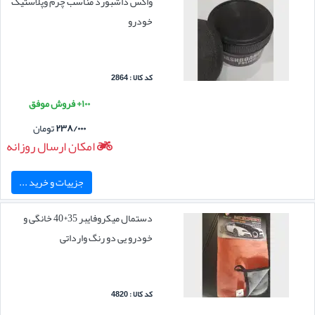
واکس داشبورد مناسب چرم وپلاستیک
خودرو
کد کالا : 2864
۱۰۰+ فروش موفق
۲۳۸/۰۰۰
تومان
امکان ارسال روزانه
جزییات و خرید ...
دستمال میکروفایبر 35*40 خانگی و
خودرو یی دو رنگ وارداتی
کد کالا : 4820