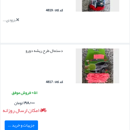
کد کالا : 4819
بزودی...
دستمال طرح ریشه دورو
کد کالا : 4817
۵۱+ فروش موفق
۱۹۸/۰۰۰
تومان
امکان ارسال روزانه
جزییات و خرید ...