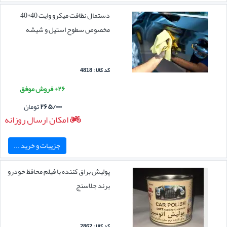
دستمال نظافت میکرو وایت 40*40
مخصوص سطوح استیل و شیشه
کد کالا : 4818
۲۶+ فروش موفق
۲۶۵/۰۰۰
تومان
امکان ارسال روزانه
جزییات و خرید ...
پولیش براق کننده با فیلم محافظ خودرو
برند جلاسنج
کد کالا : 2862