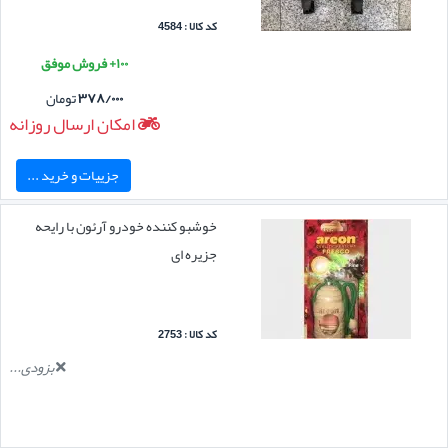
کد کالا : 4584
۱۰۰+ فروش موفق
۳۷۸/۰۰۰
تومان
امکان ارسال روزانه
جزییات و خرید ...
خوشبو کننده خودرو آرئون با رایحه
جزیره ای
کد کالا : 2753
بزودی...