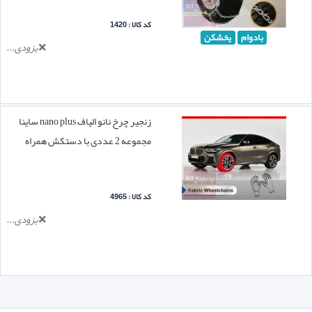
کد کالا : 1420
بادوام
یخشکن
بزودی...
زنجیر چرخ نانو الیاف nano plus ساینا
مجموعه 2 عددی با دستکش همراه
کد کالا : 4965
بزودی...