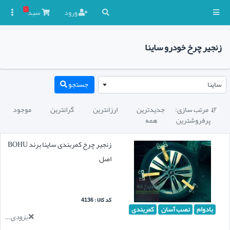
۰
ورود
سبد

زنجیر چرخ خودرو ساینا
ساینا
جستجو
مرتب سازی:
جدیدترین
ارزانترین
گرانترین
موجود

پرفروشترین
همه
زنجیر چرخ کمربندی ساینا برند BOHU
اصل
کد کالا : 4136
بادوام
نصب آسان
کمربندی
بزودی...