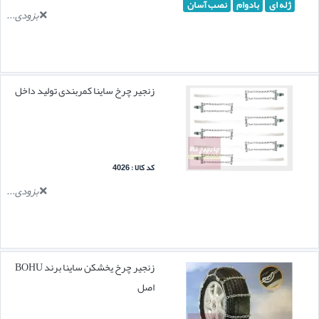
ژله ای
بادوام
نصب آسان
بزودی...
زنجیر چرخ ساینا کمربندی تولید داخل
کد کالا : 4026
بزودی...
زنجیر چرخ یخشکن ساینا برند BOHU
اصل