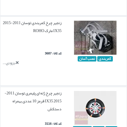
زنجیر چرخ کمربندی توسان 2011-2015
IX35 مارک ROHO
کد کالا : 3687
کمربندی
نصب آسان
بزودی...
زنجیر چرخ ژله ای پلیمری توسان 2011-
2015 IX35 قرمز 10 عددی بهمراه
دستکش
کد کالا : 3116