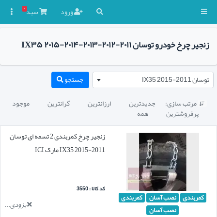
۰
ورود
سبد

زنجیر چرخ خودرو توسان ۲۰۱۱-۲۰۱۲-۲۰۱۳-۲۰۱۴-۲۰۱۵ IX۳۵
توسان 2011-2015 IX35
جستجو
مرتب سازی:
جدیدترین
ارزانترین
گرانترین
موجود

پرفروشترین
همه
زنجیر چرخ کمربندی 2 تسمه ای توسان
2011-2015 IX35 مارک ICI
کد کالا : 3550
کمربندی
نصب آسان
کمربندی
بزودی...
نصب آسان