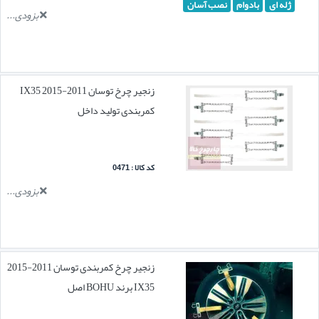
ژله ای
بادوام
نصب آسان
بزودی...
زنجیر چرخ توسان 2011-2015 IX35
کمربندی تولید داخل
کد کالا : 0471
بزودی...
زنجیر چرخ کمربندی توسان 2011-2015
IX35 برند BOHU اصل