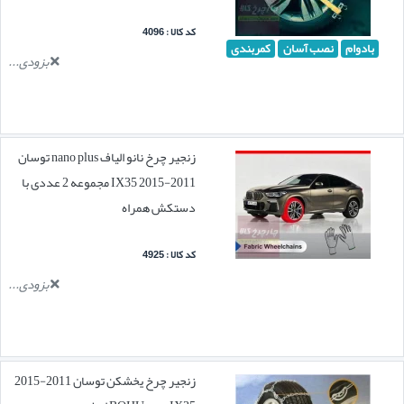
کد کالا : 4096
بادوام
نصب آسان
کمربندی
بزودی...
زنجیر چرخ نانو الیاف nano plus توسان
2011-2015 IX35 مجموعه 2 عددی با
دستکش همراه
کد کالا : 4925
بزودی...
زنجیر چرخ یخشکن توسان 2011-2015