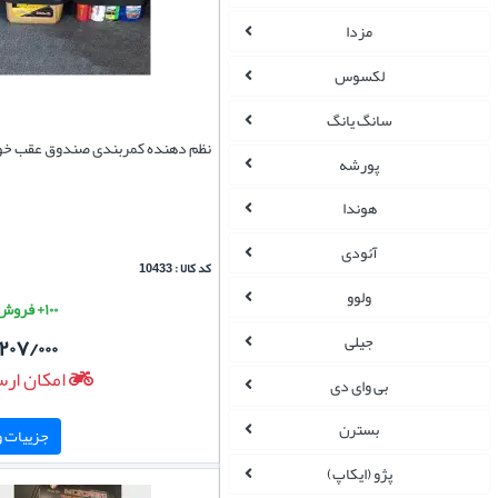
مزدا
لکسوس
سانگ یانگ
نظم دهنده کمربندی صندوق عقب خو
پورشه
هوندا
آئودی
کد کالا : 10433
ولوو
۱۰۰+ فروش موفق
جیلی
۲۰۷/۰۰۰
امکان ارس
بی وای دی
بسترن
جزییات و 
پژو (ایکاپ)