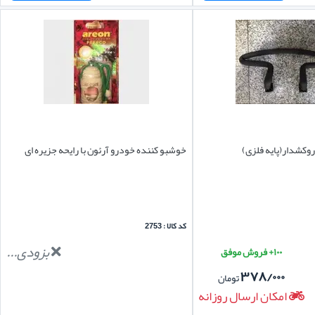
روکشدار(پایه فلزی)
خوشبو کننده خودرو آرئون با رایحه جزیره ای
کد کالا : 2753
بزودی...
۱۰۰+ فروش موفق
۳۷۸/۰۰۰
تومان
امکان ارسال روزانه