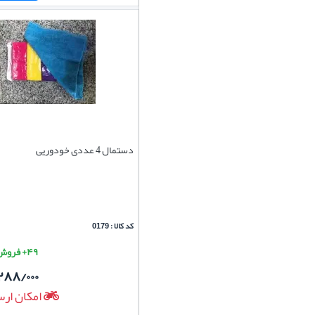
دستمال 4 عددی خودوریی
کد کالا : 0179
۴۹+ فروش موفق
۲۸۸/۰۰۰
امکان ارس