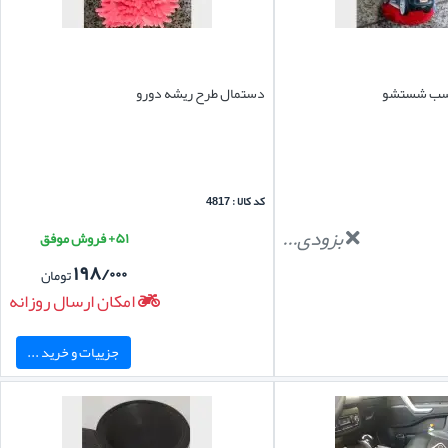
ناسب شستشو
دستمال طرح ریشه دورو
کد کالا : 4817
بزودی...
۵۱+ فروش موفق
۱۹۸/۰۰۰
تومان
امکان ارسال روزانه
جزییات و خرید ...