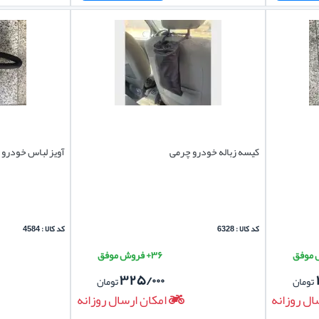
کیسه زباله خودرو چرمی
آویز لباس خودرو 
کد کالا : 6328
کد کالا : 4584
۳۶+ فروش موفق
۳۲۵/۰۰۰
تومان
تومان
ال روزانه
امکان ارسال روزانه