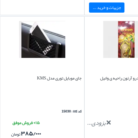
جزییات و خرید ...
و آرئون راحیه ی وانیل
جای موبایل توری مدل KMS
کد کالا : 15030
بزودی...
۱۵+ فروش موفق
۳۸۵/۰۰۰
تومان