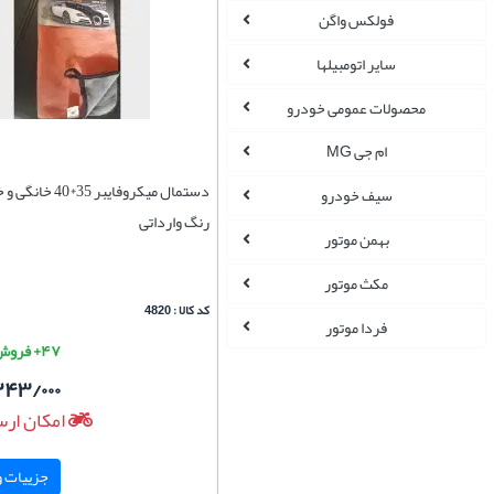
فولکس واگن
سایر اتومبیلها
محصولات عمومی خودرو
ام جی MG
دستمال میکروفایبر 5
سیف خودرو
رنگ وارداتی
بهمن موتور
مکث موتور
کد کالا : 4820
فردا موتور
۴۷+ فروش موفق
۲۴۳/۰۰۰
امکان ارس
جزییات و 