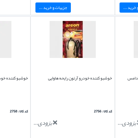
خرید ...
جزییات و خرید ...
آدامس
خوشبو کننده خودرو آرئون رایحه هاوایی
خوشبو کننده خودر
کد کالا : 2756
کد کالا : 2758
بزودی...
بزودی...