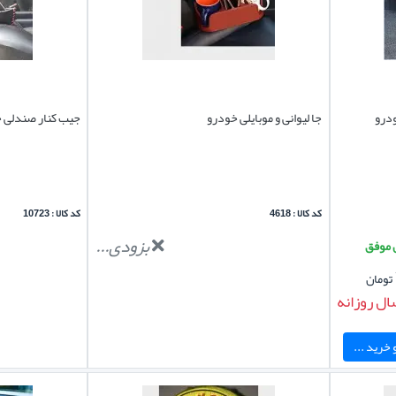
درو
جا لیوانی و موبایلی خودرو
جیب کنار صندلی 
کد کالا : 4618
کد کالا : 10723
بزودی...
تومان
ال روزانه
خرید ...