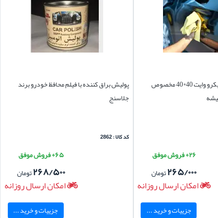
دستمال نظافت میکرو وایت 40*40 مخصوص
پولیش براق کننده با فیلم محافظ خودرو برند
یشه
جلاسنج
کد کالا : 2862
۲۶+ فروش موفق
۶۵+ فروش موفق
۲۶۸/۵۰۰
۲۶۵/۰۰۰
تومان
تومان
امکان ارسال روزانه
امکان ارسال روزانه
جزییات و خرید ...
جزییات و خرید ...