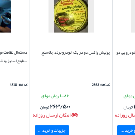
3*40 خانگی و خودرو یی دو
پولیش واکس دو در یک خودرو برند جلاسنج
سطوح استیل و ش
کد کالا : 2863
کد کالا : 4818
۸۶+ فروش موفق
۲۶۳/۵۰۰
تومان
تومان
ال روزانه
امکان ارسال روزانه
خرید ...
جزییات و خرید ...