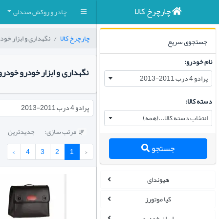
چارچرخ کالا
چادر و روکش صندلی
چارچرخ کالا
نگهداری و ابزار خود
جستجوی سریع
نام خودرو:
نگهداری و ابزار خودرو خودرو
پرادو 4 درب 2011-2013
دسته کالا:
پرادو 4 درب 2011-2013
انتخاب دسته کالا...(همه)
مرتب سازی:
جدیدترین

جستجو
›
4
3
2
1
‹
هیوندای
کیا موتورز
ایران خودرو