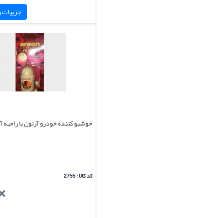
جزییات و 
خوشبو کننده خودرو آرئون با راحیه 
کد کالا : 2755