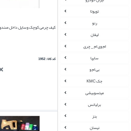
تویوتا
رنو
کیف چرمی کوچک وسایل داخل صندو
لیفان
ام وی ام _ چری
سایپا
کد کالا : 1952
بی ام و
جک KMC
میتسوبیشی
برلیانس
بنز
نیسان