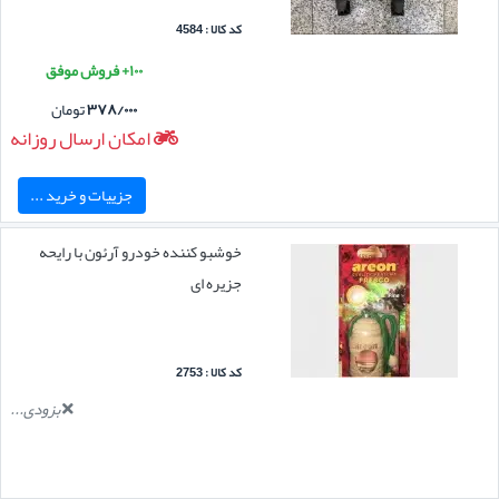
کد کالا : 4584
۱۰۰+ فروش موفق
۳۷۸/۰۰۰
تومان
امکان ارسال روزانه
جزییات و خرید ...
خوشبو کننده خودرو آرئون با رایحه
جزیره ای
کد کالا : 2753
بزودی...