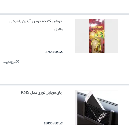
خوشبو کننده خودرو آرئون راحیه ی
وانیل
کد کالا : 2758
بزودی...
جای موبایل توری مدل KMS
کد کالا : 15030