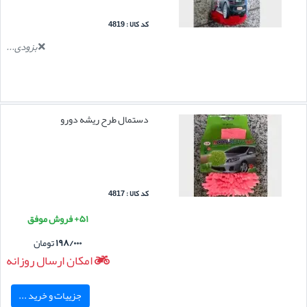
کد کالا : 4819
بزودی...
دستمال طرح ریشه دورو
کد کالا : 4817
۵۱+ فروش موفق
۱۹۸/۰۰۰
تومان
امکان ارسال روزانه
جزییات و خرید ...