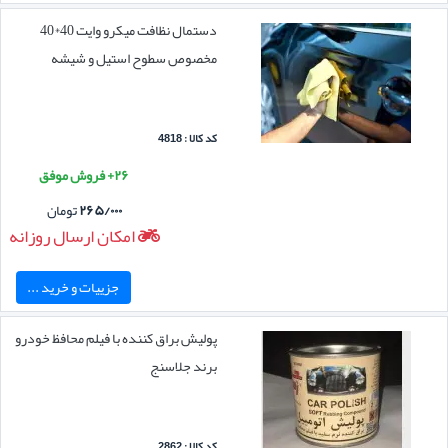
دستمال نظافت میکرو وایت 40*40
مخصوص سطوح استیل و شیشه
کد کالا : 4818
۲۶+ فروش موفق
۲۶۵/۰۰۰
تومان
امکان ارسال روزانه
جزییات و خرید ...
پولیش براق کننده با فیلم محافظ خودرو
برند جلاسنج
کد کالا : 2862