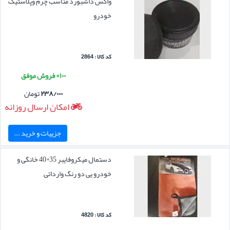
واکس داشبورد مناسب چرم وپلاستیک
خودرو
کد کالا : 2864
۱۰۰+ فروش موفق
۲۳۸/۰۰۰
تومان
امکان ارسال روزانه
جزییات و خرید ...
دستمال میکروفایبر 35*40 خانگی و
خودرو یی دو رنگ وارداتی
کد کالا : 4820