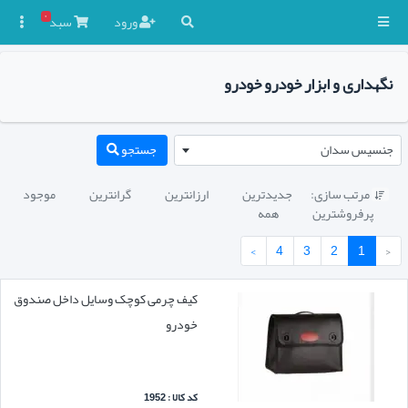
۰
ورود
سبد

نگهداری و ابزار خودرو خودرو
جنسیس سدان
جستجو
مرتب سازی:
جدیدترین
ارزانترین
گرانترین
موجود

پرفروشترین
همه
›
4
3
2
1
‹
کیف چرمی کوچک وسایل داخل صندوق
خودرو
کد کالا : 1952