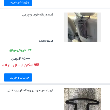
جزییات و خرید ...
کیسه زباله خودرو چرمی
کد کالا : 6328
۳۶+ فروش موفق
۳۲۵/۰۰۰
تومان
امکان ارسال روزانه
جزییات و خرید ...
آویز لباس خودرو روکشدار(پایه فلزی)