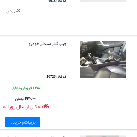
کد کالا : 4618
بزودی...
جیب کنار صندلی خودرو
کد کالا : 10723
۲۵+ فروش موفق
۲۳۰/۰۰۰
تومان
امکان ارسال روزانه
جزییات و خرید ...