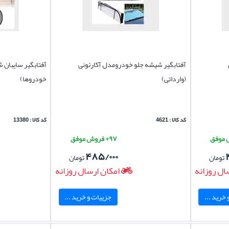
آفتابگیر شیشه جلو خودرومدل آکارئونی
آفتابگیر سایبان 
(وارداتی)
خودروها)
کد کالا : 4621
کد کالا : 13380
۹۷+ فروش موفق
۴۸۵/۰۰۰
تومان
تومان
ال روزانه
امکان ارسال روزانه
خرید ...
جزییات و خرید ...