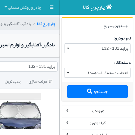
چارچرخ کالا
چادر و روکش صندلی
چارچرخ کالا
بادگیر،آفتابگیر و ل
جستجوی سریع
نام خودرو:
بادگیر،آفتابگیر و لوازم اسپ
پراید 131 - 132
دسته کالا:
پراید 131 - 132
انتخاب دسته کالا...(همه)
مرتب سازی:
جدیدترین

جستجو
هیوندای
کیا موتورز
ایران خودرو