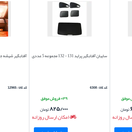
سایبان آفتابگیر پراید 131 - 132 مجموعه 5 عددی
آفتابگیر شیشه جل
کد کالا : 6308
کد کالا : 12965
۳۹+ فروش موفق
۸۲۵/۰۰۰
تومان
تومان
ال روزانه
امکان ارسال روزانه
خرید ...
جزییات و خرید ...