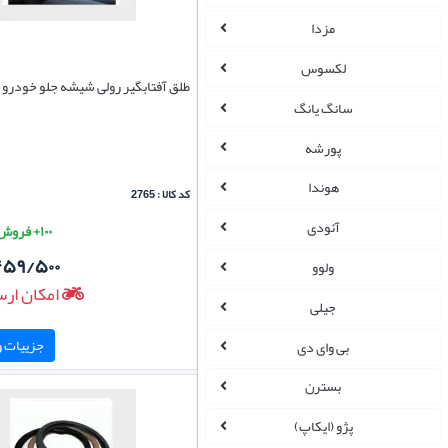
مزدا
لکسوس
طلق آفتابگیر رولی شیشه جلو خودرو
سانگ یانگ
پورشه
هوندا
کد کالا : 2765
آئودی
۱۰۰+ فروش موفق
۵۹/۵۰۰
ولوو
امکان ارس
جیلی
جزییات و 
بی وای دی
بسترن
پژو (ایکاپ)