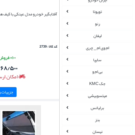
تویوتا
آفتابگیر خودرو مدل عینکی با کیف هم
رنو
لیفان
کد کالا : 2739
ام وی ام _ چری
۱۰۰+ فروش موفق
سایپا
۲۶۸/۵۰۰
بی ام و
امکان ارس
جک KMC
جزییات و 
میتسوبیشی
برلیانس
بنز
نیسان