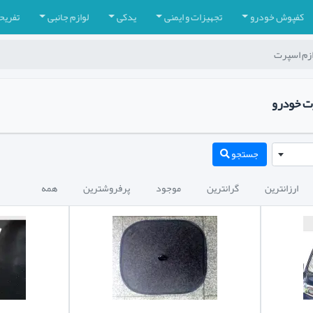
کفپوش خودرو
تجهیزات و ایمنی
یدکی
لوازم جانبی
تفریح
وازم اسپرت
رت خودرو
جستجو
ارزانترین
گرانترین
موجود
پرفروشترین
همه