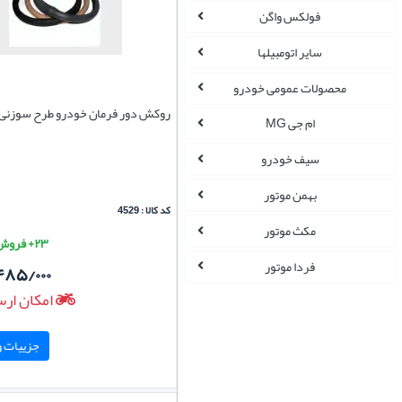
فولکس واگن
سایر اتومبیلها
محصولات عمومی خودرو
روکش دور فرمان خودرو طرح سوزنی
ام جی MG
سیف خودرو
بهمن موتور
کد کالا : 4529
مکث موتور
۲۳+ فروش موفق
فردا موتور
۴۸۵/۰۰۰
امکان ارس
جزییات و 