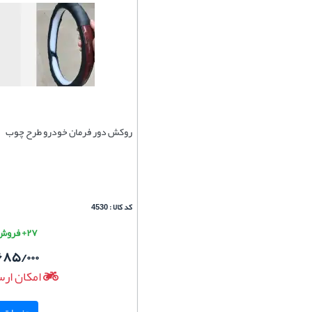
روکش دور فرمان خودرو طرح چوب
کد کالا : 4530
۲۷+ فروش موفق
۶۸۵/۰۰۰
امکان ارس
جزییات و 