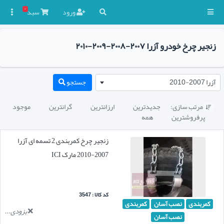
۰
ورود
سبد

زنجیر چرخ خودرو آزرا ۲۰۰۷-۲۰۰۸-۲۰۰۹-۲۰۱۰
آزرا 2007-2010
جستجو
مرتب سازی:
جدیدترین
ارزانترین
گرانترین
موجود

پرفروشترین
همه
زنجیر چرخ کمربندی 2 تسمه ای آزرا
2007-2010 مارک ICI
کد کالا : 3547
کمربندی
نصب آسان
کمربندی
بزودی...
نصب آسان