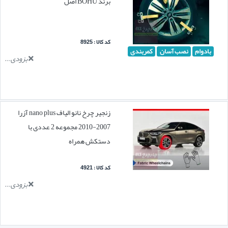
برند BOHU اصل
کد کالا : 8925
بادوام
نصب آسان
کمربندی
بزودی...
زنجیر چرخ نانو الیاف nano plus آزرا
2007-2010 مجموعه 2 عددی با
دستکش همراه
کد کالا : 4921
بزودی...