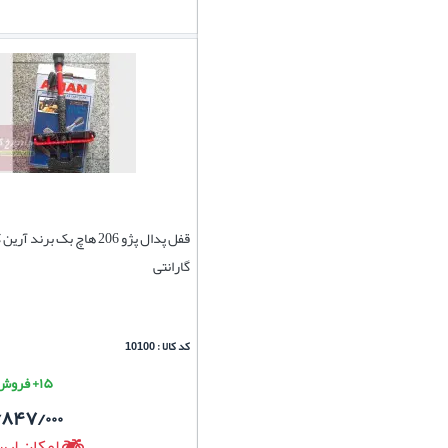
قفل پدال پژو 206 هاچ بک برند 
گارانتی
کد کالا : 10100
۱۵+ فروش موفق
/۸۴۷/۰۰۰
امکان ارس