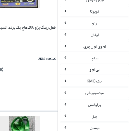
تویوتا
رنو
قفل رینگ پژو 206 هاچ بک برند آلسیو (alessio)
لیفان
ام وی ام _ چری
سایپا
کد کالا : 2569
بی ام و
جک KMC
میتسوبیشی
برلیانس
بنز
نیسان