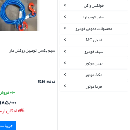
فولکس واگن
سایر اتومبیلها
محصولات عمومی خودرو
ام جی MG
سیم بکسل اتومبیل روکش دار
سیف خودرو
بهمن موتور
مکث موتور
کد کالا : 5216
فردا موتور
۱۰۰+ فروش موفق
۹۸۵/۰۰۰
امکان ارس
جزییات و 