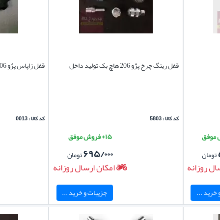
قفل رینگ چرخ پژو 206 هاچ بک تولید داخل
قفل زاپاس پژو 206 هاچ بک
کد کالا : 5803
کد کالا : 0013
۱۵+ فروش موفق
۶۹۵/۰۰۰
تومان
تومان
ال روزانه
امکان ارسال روزانه
خرید ...
جزییات و خرید ...