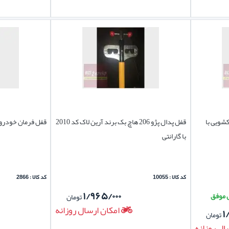
آرین کشویی با
قفل پدال پژو 206 هاچ بک برند آرین لاک کد 2010
قفل فرمان خودرو 
با گارانتی
کد کالا : 10055
کد کالا : 2866
۱/۹۶۵/۰۰۰
تومان
امکان ارسال روزانه
۱
تومان
ال روزانه