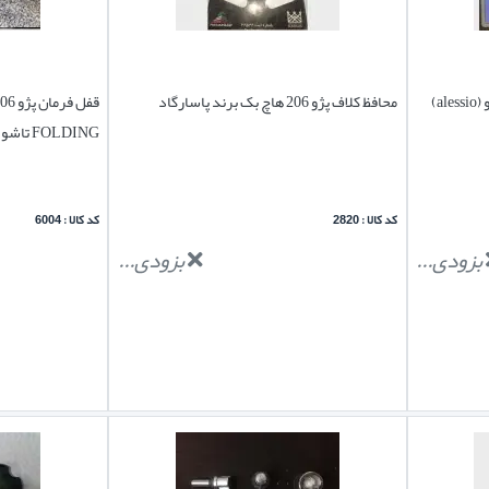
محافظ کلاف پژو 206 هاچ بک برند پاسارگاد
FOLDING تاشو
کد کالا : 2820
کد کالا : 6004
بزودی...
بزودی...