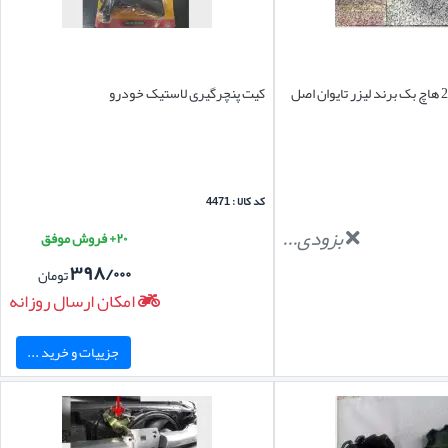
قفل فرمان پژو 206 هاچ بک برند لیزر تایوان اصل
کیت پنچرگیری لاستیک خودرو
کد کالا : 4471
بزودی...
۲۰+ فروش موفق
۳۹۸/۰۰۰
تومان
امکان ارسال روزانه
جزییات و خرید ...