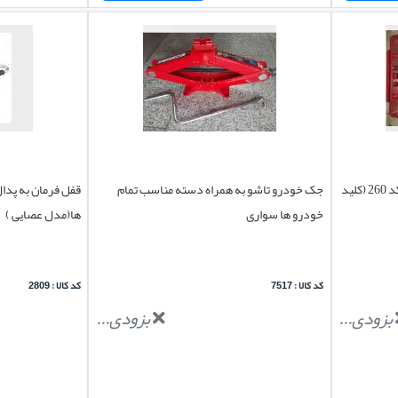
قفل پدال پژو 206 هاچ بک برند نصر کد 260 (کلید
جک خودرو تاشو به همراه دسته مناسب تمام
قفل فرمان به پدا
خودرو ها سواری
ها(مدل عصایی )
کد کالا : 7517
کد کالا : 2809
بزودی...
بزودی...