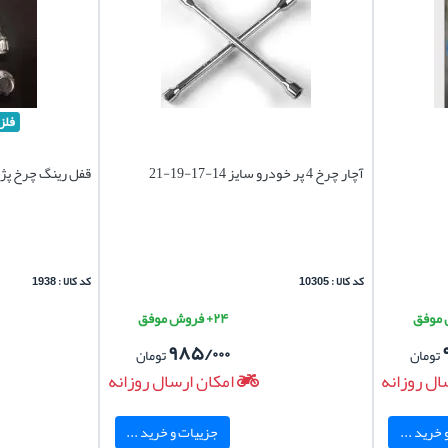
فلز
آچار چرخ 4 پر خودرو سایز 14-17-19-21
قفل رینگ چرخ پژو 206 هاچ بک وارد
کد کالا : 10305
کد کالا : 1938
۲۴+ فروش موفق
۹۸۵/۰۰۰
تومان
تومان
ال روزانه
امکان ارسال روزانه
خرید ...
جزییات و خرید ...