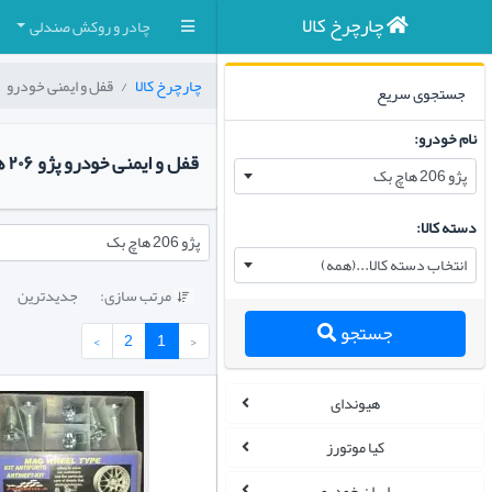
چارچرخ کالا
چادر و روکش صندلی
چارچرخ کالا
قفل و ایمنی خودرو
جستجوی سریع
نام خودرو:
قفل و ایمنی خودرو پژو ۲۰۶ هاچ بک
پژو 206 هاچ بک
دسته کالا:
پژو 206 هاچ بک
انتخاب دسته کالا...(همه)
مرتب سازی:
جدیدترین

جستجو
›
2
1
‹
هیوندای
کیا موتورز
ایران خودرو