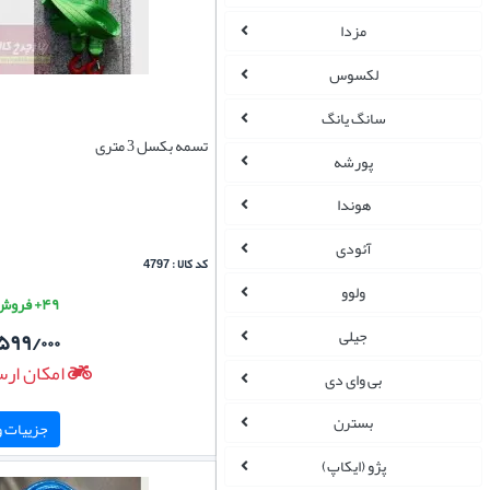
مزدا
لکسوس
سانگ یانگ
تسمه بکسل 3 متری
پورشه
هوندا
آئودی
کد کالا : 4797
ولوو
۴۹+ فروش موفق
جیلی
۵۹۹/۰۰۰
امکان ارس
بی وای دی
بسترن
جزییات و 
پژو (ایکاپ)