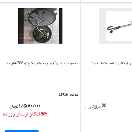
ل وارداتی مناسب تمام خودو
مجموعه جک و آچار چرخ فابریک پژو 206 هاچ بک
کد کالا : 15710
بزودی...
۱/۵۸۰/۰۰۰
تومان
امکان ارسال روزانه