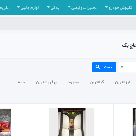
کفپوش خودرو
تجهیزات و ایمنی
یدکی
لوازم جانبی
تفریح
جستجو
ارزانترین
گرانترین
موجود
پرفروشترین
همه