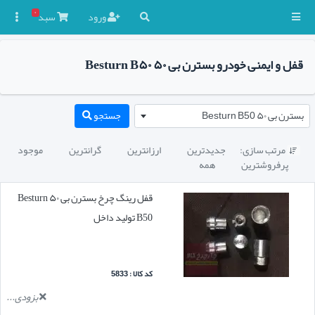
۰
ورود
سبد

قفل و ایمنی خودرو بسترن بی ۵۰ Besturn B۵۰
بسترن بی ۵۰ Besturn B50
جستجو
مرتب سازی:
جدیدترین
ارزانترین
گرانترین
موجود

پرفروشترین
همه
قفل رینگ چرخ بسترن بی ۵۰ Besturn
B50 تولید داخل
کد کالا : 5833
بزودی...