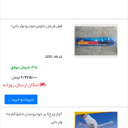
قفل فرمان باتومی خودرو (وارداتی)
کد کالا : 1215
۳۵+ فروش موفق
۲/۹۷۵/۰۰۰
تومان
امکان ارسال روزانه
جزییات و خرید ...
آچارچرخ4 پر خودرو مدل تاشو(کم جا)
وارداتی