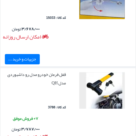
کد کالا : 15033
۳/۶۷۸/۰۰۰
تومان
امکان ارسال روزانه
جزییات و خرید ...
قفل فرمان خودرو مدل رو داشبوردی
مدل QH
کد کالا : 3788
۷+ فروش موفق
۳/۷۸۷/۰۰۰
تومان