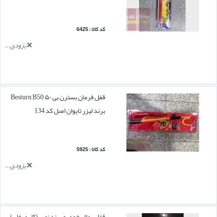
کد کالا : 6425
بزودی...
قفل فرمان بسترن بی ۵۰ Besturn B50
برند لیزر تایوان اصل کد 134
کد کالا : 5925
بزودی...
قفل پدال خودرو برند نصر (کلید بغل )