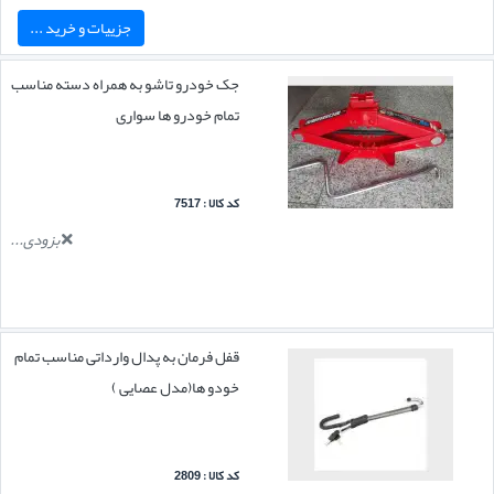
جزییات و خرید ...
جک خودرو تاشو به همراه دسته مناسب
تمام خودرو ها سواری
کد کالا : 7517
بزودی...
قفل فرمان به پدال وارداتی مناسب تمام
خودو ها(مدل عصایی )
کد کالا : 2809