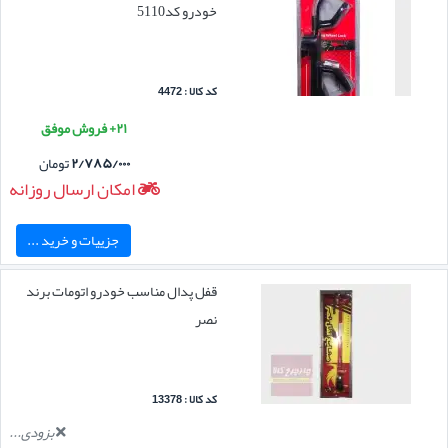
خودرو کد5110
کد کالا : 4472
۲۱+ فروش موفق
۲/۷۸۵/۰۰۰
تومان
امکان ارسال روزانه
جزییات و خرید ...
قفل پدال مناسب خودرو اتومات برند
نصر
کد کالا : 13378
بزودی...