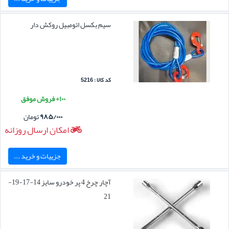
سیم بکسل اتومبیل روکش دار
کد کالا : 5216
۱۰۰+ فروش موفق
۹۸۵/۰۰۰
تومان
امکان ارسال روزانه
جزییات و خرید ...
آچار چرخ 4 پر خودرو سایز 14-17-19-
21