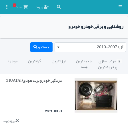
۰
ورود
سبد

روشنایی و برقی خودرو خودرو
آزرا 2007-2010
جستجو
مرتب سازی:
جدیدترین
ارزانترین
گرانترین
موجود

پرفروشترین
همه
دزدگیر خودرو برند هوتای(HUATAI)
کد کالا : 2883
بزودی...