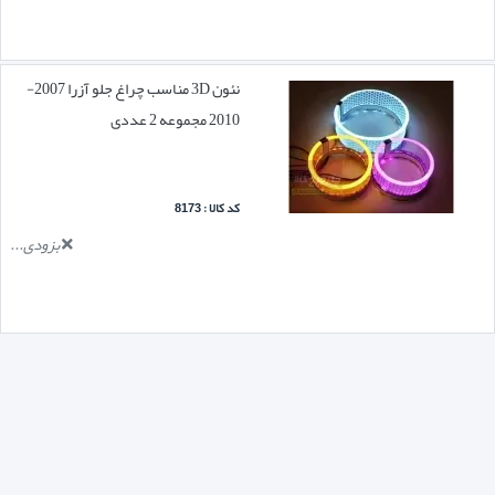
نئون 3D مناسب چراغ جلو آزرا 2007-
2010 مجموعه 2 عددی
کد کالا : 8173
بزودی...